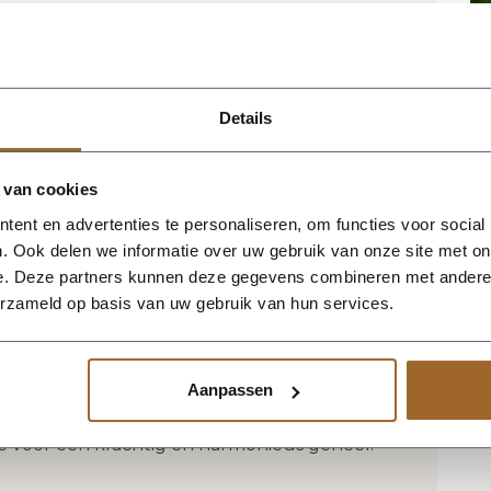
tbestendig en UV proof!
 het magazijn van Luca Lifestyle. Mocht
jn, nemen we contact met je op.
Details
an Luca Lifestyle brengt direct sfeer,
 van cookies
g in elke ruimte. Dankzij de ronde
ent en advertenties te personaliseren, om functies voor social
en herkenbaar silhouet dat mooi
. Ook delen we informatie over uw gebruik van onze site met on
natuurlijke interieurs. De kleur antraciet
e. Deze partners kunnen deze gegevens combineren met andere i
volle basis en laat groen extra goed tot zijn
erzameld op basis van uw gebruik van hun services.
 55 x 55 x 55 cm, waardoor de bak
er zijn elegante vorm te verliezen.
2 en inhoud 90 liter. De afwerking in
Aanpassen
k en maakt deze plantenbak geschikt voor
 terras of in de tuin. Combineer meerdere
ie voor een krachtig en harmonieus geheel.