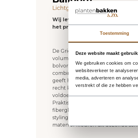
Lichtgewicht plantenbak. Vors
Wij leveren rechtstreeks vanuit
het product niet op voorraad zi
Toestemming
De Grigio Balloon 55 - Anthracite v
Deze website maakt gebruik
volume en een verzorgde uitstralin
We gebruiken cookies om cont
bolvorm krijgt deze plantenbak e
websiteverkeer te analyseren
combineert met zowel moderne als 
media, adverteren en analys
geeft het ontwerp een rustige, stijl
verstrekt of die ze hebben v
recht komen. Het buitenformaat is
voldoende aanwezigheid heeft zond
Praktische kenmerken: plantgat Ø4
fiberglas zorgt voor een luxe loo
styling in huis, op kantoor, op het
maten of kleuren uit dezelfde ser