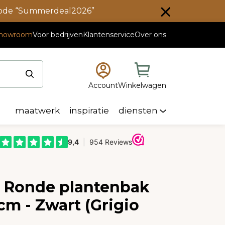
scode “Summerdeal2026”
howroom
Voor bedrijven
Klantenservice
Over ons
Account
Winkelwagen
maatwerk
inspiratie
diensten
e Ronde plantenbak
cm - Zwart (Grigio