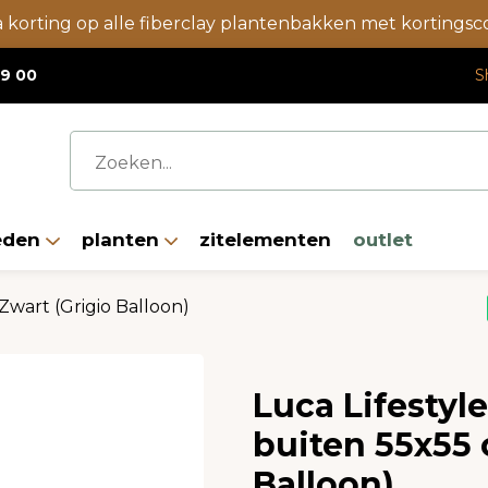
a korting op alle fiberclay plantenbakken met korting
19 00
S
eden
planten
zitelementen
outlet
wart (Grigio Balloon)
Luca Lifestyl
buiten 55x55 
Balloon)