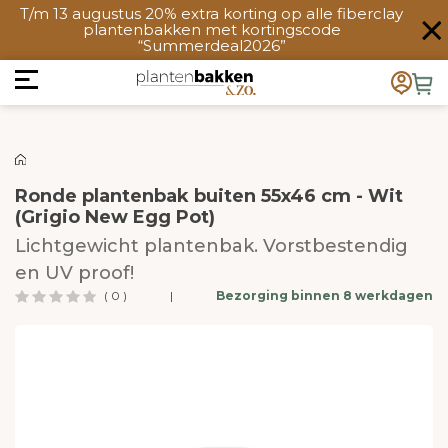
T/m 13 augustus 20% extra korting op alle fiberclay
plantenbakken met kortingscode
“Summerdeal2026”
Ronde plantenbak buiten 55x46 cm - Wit
(Grigio New Egg Pot)
Lichtgewicht plantenbak. Vorstbestendig
en UV proof!
( 0 )
|
Bezorging binnen 8 werkdagen