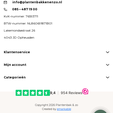
info@plantenbakkenenzo.nl
085 – 487 19 00
KvK-nummer: 76593711
BTW-nummer: NL860691871B01
Lakemondsestraat 26
4043 JD Opheusden
Klantenservice
Mijn account
Categorieën
Copyright 2026 Plantenbak & zo
Created by
emarkable