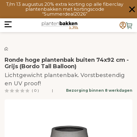
T/m 13 augustus 20% extra korting op alle fiberclay
plantenbakken met kortingscode
“Summerdeal2026”
Ronde hoge plantenbak buiten 74x92 cm -
Grijs (Bordo Tall Balloon)
Lichtgewicht plantenbak. Vorstbestendig
en UV proof!
( 0 )
|
Bezorging binnen 8 werkdagen