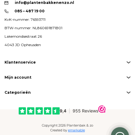
info@plantenbakkenenzo.nl
085 – 487 19 00
KvK-nummer: 76593711
BTW-nummer: NL860691871B01
Lakemondsestraat 26
4043 JD Opheusden
Klantenservice
Mijn account
Categorieën
Copyright 2026 Plantenbak & zo
Created by
emarkable