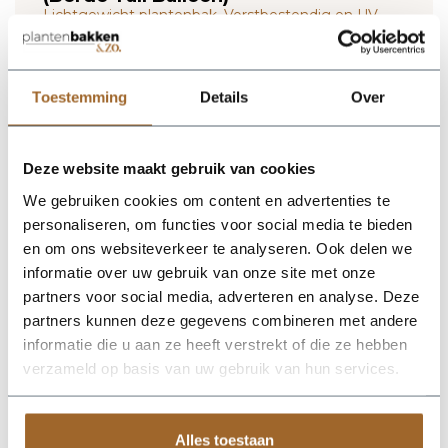
Lichtgewicht plantenbak. Vorstbestendig en UV
proof!
Wij leveren rechtstreeks vanuit het magazijn van
Luca Lifestyle. Mocht het product niet op voorraad
Toestemming
Details
Over
zijn, nemen we contact met je op.
De Bordo Tall Balloon 55 - Clay van Luca Lifestyle brengt direct
Deze website maakt gebruik van cookies
sfeer, volume en een verzorgde uitstraling in elke ruimte.
We gebruiken cookies om content en advertenties te
Dankzij de hoge bolvorm krijgt deze plantenbak een
herkenbaar silhouet dat mooi combineert met zowel moderne
personaliseren, om functies voor social media te bieden
als natuurlijke interieurs. De kleur klei geeft het ontwerp een
en om ons websiteverkeer te analyseren. Ook delen we
rustige, stijlvolle basis en laat groen extra goed tot zijn recht
informatie over uw gebruik van onze site met onze
komen. Het buitenformaat is 55 x 55 x 68 cm, waardoor de bak
voldoende aanwezigheid heeft zonder zijn elegante vorm te
partners voor social media, adverteren en analyse. Deze
verliezen. Praktische kenmerken: plantgat Ø41 en inhoud 130
partners kunnen deze gegevens combineren met andere
liter. De afwerking in fiberglas zorgt voor een luxe look en
informatie die u aan ze heeft verstrekt of die ze hebben
maakt deze plantenbak geschikt voor styling in huis, op
kantoor, op het terras of in de tuin. Combineer meerdere
verzameld op basis van uw gebruik van hun services.
maten of kleuren uit dezelfde serie voor een krachtig en
harmonieus geheel.
Alles toestaan