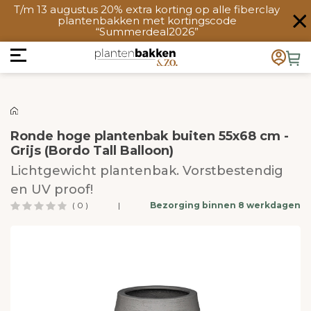
T/m 13 augustus 20% extra korting op alle fiberclay
plantenbakken met kortingscode
“Summerdeal2026”
Ronde hoge plantenbak buiten 55x68 cm -
Grijs (Bordo Tall Balloon)
Lichtgewicht plantenbak. Vorstbestendig
en UV proof!
( 0 )
|
Bezorging binnen 8 werkdagen