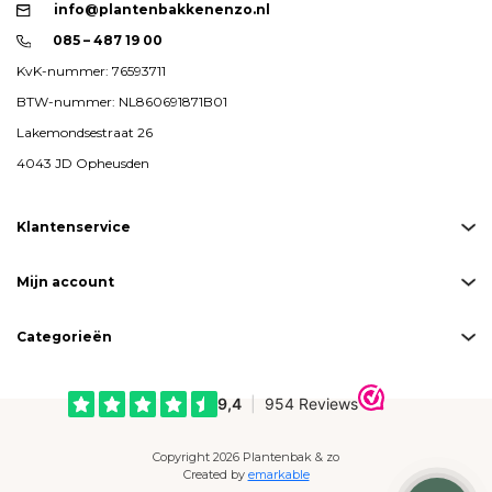
info@plantenbakkenenzo.nl
085 – 487 19 00
KvK-nummer: 76593711
BTW-nummer: NL860691871B01
Lakemondsestraat 26
4043 JD Opheusden
Klantenservice
Mijn account
Categorieën
Copyright 2026 Plantenbak & zo
Created by
emarkable