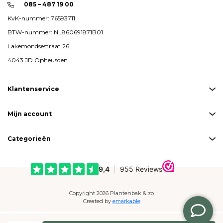
085 – 487 19 00
KvK-nummer: 76593711
BTW-nummer: NL860691871B01
Lakemondsestraat 26
4043 JD Opheusden
Klantenservice
Mijn account
Categorieën
Copyright 2026 Plantenbak & zo
Created by
emarkable
Betaalmogelijkheden: