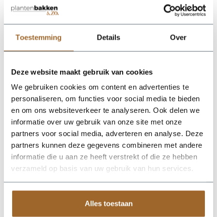
proof!
Wij leveren rechtstreeks vanuit het magazijn van
Luca Lifestyle. Mocht het product niet op voorraad
zijn, nemen we contact met je op.
Toestemming
Details
Over
De Rondello Vase 90 - Camel Sand van Luca Lifestyle brengt
Deze website maakt gebruik van cookies
direct sfeer, volume en een verzorgde uitstraling in elke ruimte.
Dankzij de vaasvorm krijgt deze plantenbak een herkenbaar
We gebruiken cookies om content en advertenties te
silhouet dat mooi combineert met zowel moderne als
personaliseren, om functies voor social media te bieden
natuurlijke interieurs. De kleur camel sand geeft het ontwerp
en om ons websiteverkeer te analyseren. Ook delen we
een rustige, stijlvolle basis en laat groen extra goed tot zijn
recht komen. Het buitenformaat is 42 x 42 x 90 cm, waardoor
informatie over uw gebruik van onze site met onze
de bak voldoende aanwezigheid heeft zonder zijn elegante
partners voor social media, adverteren en analyse. Deze
vorm te verliezen. Praktische kenmerken: plantgat Ø26-33 en
partners kunnen deze gegevens combineren met andere
inhoud 52 liter. De afwerking in fiberglas zorgt voor een luxe
look en maakt deze plantenbak geschikt voor styling in huis,
informatie die u aan ze heeft verstrekt of die ze hebben
op kantoor, op het terras of in de tuin. Combineer meerdere
verzameld op basis van uw gebruik van hun services.
maten of kleuren uit dezelfde serie voor een krachtig en
harmonieus geheel.
Alles toestaan