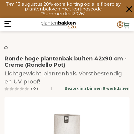
T/m 13 augustus 20% extra korting op alle fiberclay
plantenbakken met kortingscode
“Summerdeal2026”
Ronde hoge plantenbak buiten 42x90 cm -
Creme (Rondello Pot)
Lichtgewicht plantenbak. Vorstbestendig
en UV proof!
( 0 )
|
Bezorging binnen 8 werkdagen