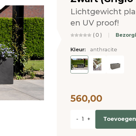
Lichtgewicht pl
en UV proof!
( 0 )
|
Bezorg
Kleur:
anthracite
560,00
-
+
Toevoegen