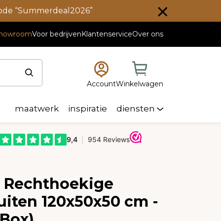
scode “Summerdeal2026”
howroom
Voor bedrijven
Klantenservice
Over ons
Account
Winkelwagen
maatwerk
inspiratie
diensten
e Rechthoekige
uiten 120x50x50 cm -
 Box)