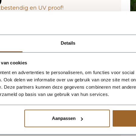
tbestendig en UV proof!
 het magazijn van Luca Lifestyle. Mocht
jn, nemen we contact met je op.
Details
Luca Lifestyle brengt direct sfeer, volume
ke ruimte. Dankzij de designvorm krijgt
 van cookies
silhouet dat mooi combineert met zowel
. De kleur antraciet geeft het ontwerp een
ent en advertenties te personaliseren, om functies voor social
oen extra goed tot zijn recht komen. Het
. Ook delen we informatie over uw gebruik van onze site met on
m, waardoor de bak voldoende aanwezigheid
e. Deze partners kunnen deze gegevens combineren met andere i
e verliezen. Praktische kenmerken:
erzameld op basis van uw gebruik van hun services.
. De afwerking in fiberglas zorgt voor een
 geschikt voor styling in huis, op kantoor,
neer meerdere maten of kleuren uit
Aanpassen
en harmonieus geheel.