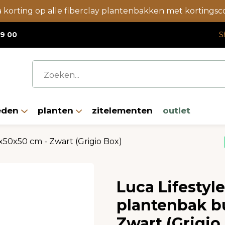
a korting op alle fiberclay plantenbakken met korting
19 00
S
eden
planten
zitelementen
outlet
50x50 cm - Zwart (Grigio Box)
Luca Lifestyl
plantenbak b
Zwart (Grigio