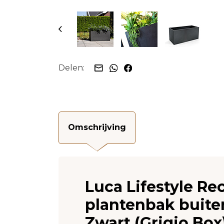
Delen:
Omschrijving
Luca Lifestyle R
plantenbak buite
Zwart (Grigio Box