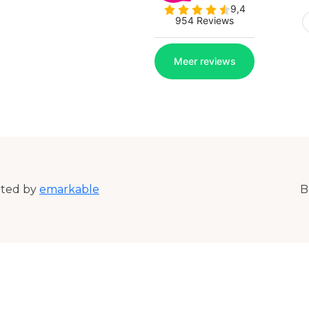
ated by
emarkable
B