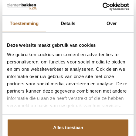
proof!
Wij leveren rechtstreeks vanuit het magazijn van
Luca Lifestyle. Mocht het product niet op voorraad
zijn, nemen we contact met je op.
Toestemming
Details
Over
De Terreno Box 100 - Ash Brown van Luca Lifestyle brengt
Deze website maakt gebruik van cookies
direct sfeer, volume en een verzorgde uitstraling in elke ruimte.
Dankzij de designvorm krijgt deze plantenbak een herkenbaar
We gebruiken cookies om content en advertenties te
silhouet dat mooi combineert met zowel moderne als
personaliseren, om functies voor social media te bieden
natuurlijke interieurs. De kleur asbruin geeft het ontwerp een
en om ons websiteverkeer te analyseren. Ook delen we
rustige, stijlvolle basis en laat groen extra goed tot zijn recht
komen. Het buitenformaat is 100 x 50 x 50 cm, waardoor de
informatie over uw gebruik van onze site met onze
bak voldoende aanwezigheid heeft zonder zijn elegante vorm
partners voor social media, adverteren en analyse. Deze
te verliezen. Praktische kenmerken: plantgat 92x42 en inhoud
partners kunnen deze gegevens combineren met andere
250 liter. De afwerking in fiberglas zorgt voor een luxe look en
maakt deze plantenbak geschikt voor styling in huis, op
informatie die u aan ze heeft verstrekt of die ze hebben
kantoor, op het terras of in de tuin. Combineer meerdere
verzameld op basis van uw gebruik van hun services.
maten of kleuren uit dezelfde serie voor een krachtig en
harmonieus geheel.
Alles toestaan