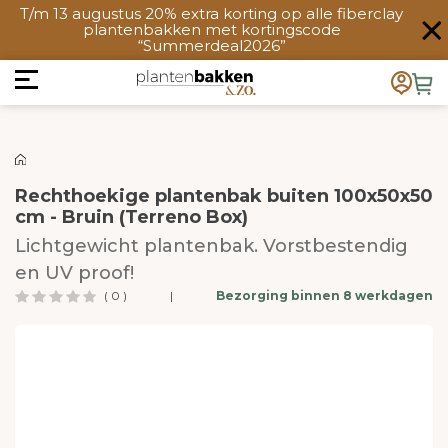
T/m 13 augustus 20% extra korting op alle fiberclay
plantenbakken met kortingscode
“Summerdeal2026”
Rechthoekige plantenbak buiten 100x50x50
cm - Bruin (Terreno Box)
Lichtgewicht plantenbak. Vorstbestendig
en UV proof!
( 0 )
|
Bezorging binnen 8 werkdagen