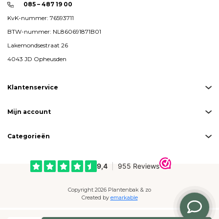
085 – 487 19 00
KvK-nummer: 76593711
BTW-nummer: NL860691871B01
Lakemondsestraat 26
4043 JD Opheusden
Klantenservice
Mijn account
Categorieën
Copyright 2026 Plantenbak & zo
Created by
emarkable
Betaalmogelijkheden: