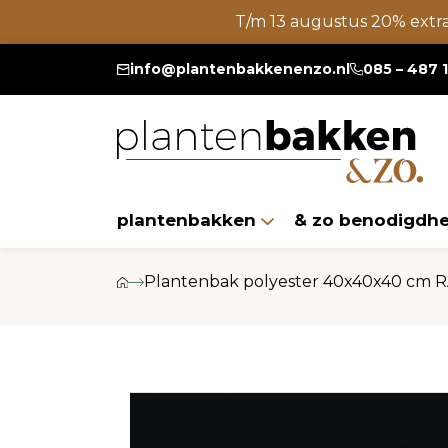
T/m 13 augustus 20% extr
info@plantenbakkenenzo.nl
085 – 487 
plantenbakken
& zo benodigdh
Plantenbak polyester 40x40x40 cm 