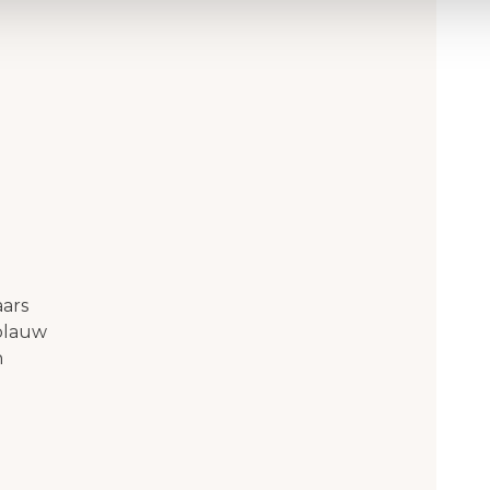
ars
blauw
n