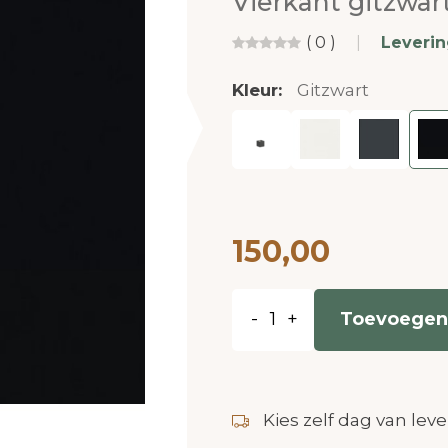
Vierkant gitzwar
( 0 )
|
Leveri
Kleur:
Gitzwart
150,00
-
+
Toevoegen
Kies zelf dag van leve