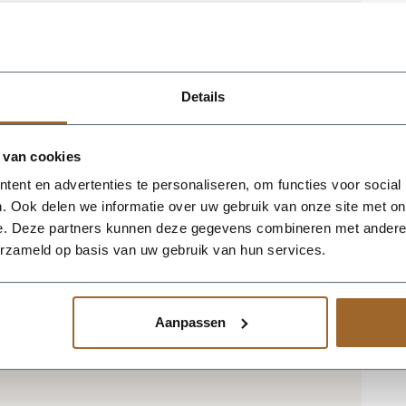
t te bestellen in afwijkende maten,
ter plantenbakken worden rechtstreeks
Details
rgd. Dit gebeurd eigenlijk altijd binnen 4
e levertijd langer (zie nadelen), wij
 de hoogte!
 van cookies
ent en advertenties te personaliseren, om functies voor social
akken
: Wij adviseren de polyester
. Ook delen we informatie over uw gebruik van onze site met on
schoon te maken. Uiteraard niet met
e. Deze partners kunnen deze gegevens combineren met andere i
taalwol, schuurpapier of
erzameld op basis van uw gebruik van hun services.
ct voor het reinigen van je polyester
or set
". Dit middel reinigt je polyester
ak een nieuwe beschermlaag.
Aanpassen
verbaar in onderstaande RAL kleuren
urig