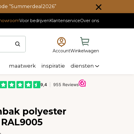
scode “Summerdeal2026”
howroom
Voor bedrijven
Klantenservice
Over ons
Account
Winkelwagen
maatwerk
inspiratie
diensten
nbak polyester
 RAL9005