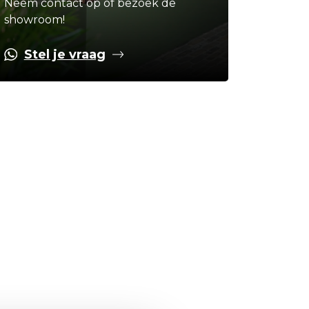
Neem contact op of bezoek de
showroom!
Stel je vraag