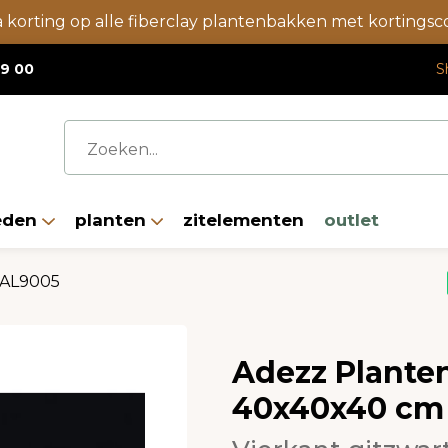
a korting op alle fiberclay plantenbakken met korting
19 00
S
eden
planten
zitelementen
outlet
RAL9005
Adezz Plante
40x40x40 cm