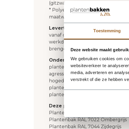
(gitzwart) is gemiddeld 4-6 weken
* Polyester plantenbakken zijn nie
maatwerk is niet mogelijk
Levertijd
: Onze vierkante polyes
Toestemming
vanaf de fabriek bij jouw thuisbezo
werkdagen. In sommige gevallen is d
brengen jou hier uiteraard van op
Deze website maakt gebruik
We gebruiken cookies om cont
Onderhoud polyester plantenb
websiteverkeer te analyseren
plantenbakken tweemaal per jaar 
media, adverteren en analys
agressieve schoonmaakmiddelen, s
verstrekt of die ze hebben v
hogedrukreiniger. Het beste produ
plantenbak is de "
clean en protect
plantenbak en geeft je plantenb
Deze plantenbakken zijn ook le
Plantenbak RAL 1015 licht ivoorkle
Plantenbak RAL 7022 Ombergrijs
Plantenbak RAL 7044 Zijdegrijs