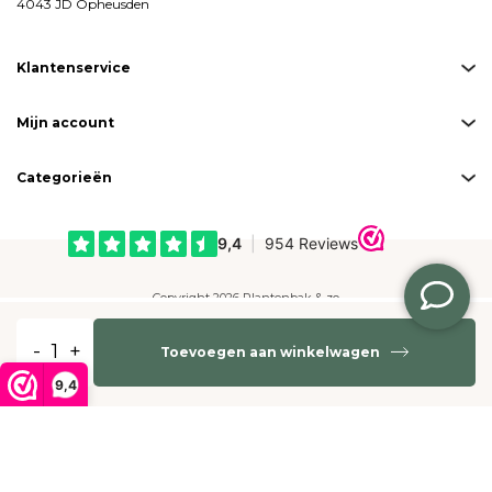
4043 JD Opheusden
Klantenservice
Mijn account
Categorieën
Copyright 2026 Plantenbak & zo
Created by
emarkable
-
+
Toevoegen aan winkelwagen
Betaalmogelijkheden:
9,4