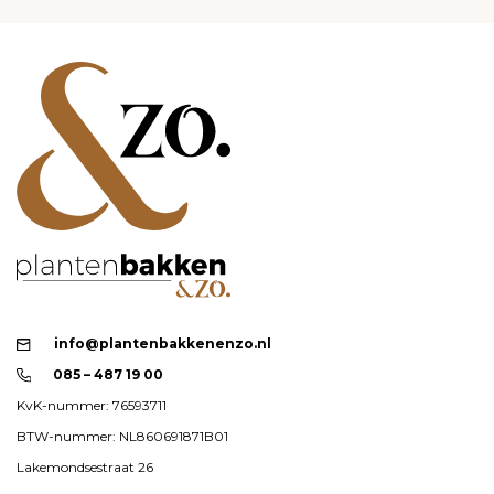
info@plantenbakkenenzo.nl
085 – 487 19 00
KvK-nummer: 76593711
BTW-nummer: NL860691871B01
Lakemondsestraat 26