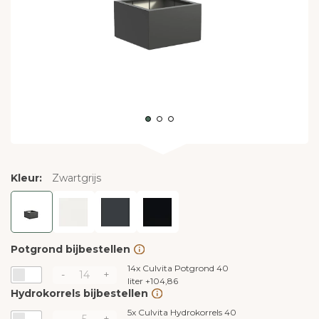
Kleur:
Zwartgrijs
Potgrond bijbestellen
14x
Culvita Potgrond 40
-
+
liter
+
104,86
Hydrokorrels bijbestellen
5x
Culvita Hydrokorrels 40
-
+