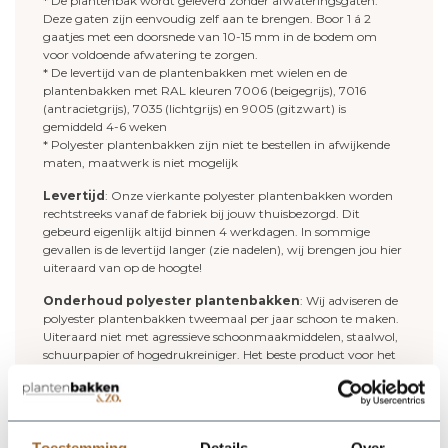
* De plantenbak wordt geleverd zonder afwateringsgaten.
Deze gaten zijn eenvoudig zelf aan te brengen. Boor 1 á 2
gaatjes met een doorsnede van 10-15 mm in de bodem om
voor voldoende afwatering te zorgen.
* De levertijd van de plantenbakken met wielen en de
plantenbakken met RAL kleuren 7006 (beigegrijs), 7016
(antracietgrijs), 7035 (lichtgrijs) en 9005 (gitzwart) is
gemiddeld 4-6 weken
* Polyester plantenbakken zijn niet te bestellen in afwijkende
maten, maatwerk is niet mogelijk
Levertijd
: Onze vierkante polyester plantenbakken worden
rechtstreeks vanaf de fabriek bij jouw thuisbezorgd. Dit
gebeurd eigenlijk altijd binnen 4 werkdagen. In sommige
gevallen is de levertijd langer (zie nadelen), wij brengen jou hier
uiteraard van op de hoogte!
Onderhoud polyester plantenbakken
: Wij adviseren de
polyester plantenbakken tweemaal per jaar schoon te maken.
Uiteraard niet met agressieve schoonmaakmiddelen, staalwol,
schuurpapier of hogedrukreiniger. Het beste product voor het
reinigen van je polyester plantenbak is de "
clean en protector
set
". Dit middel reinigt je polyester plantenbak en geeft je
plantenbak een nieuwe beschermlaag.
Deze plantenbakken zijn ook leverbaar in
Toestemming
Details
Over