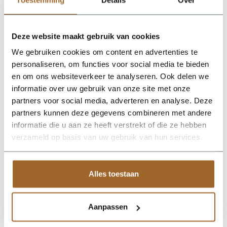
onderstaande RAL kleuren
Plantenbak RAL 1015 licht ivoorkleurig
Plantenbak RAL 7022 Ombergrijs
Plantenbak RAL 7044 Zijdegrijs
Deze website maakt gebruik van cookies
Plantenbak RAL 7006 Beigegrijs
We gebruiken cookies om content en advertenties te
Plantenbak RAL 9002 Grijswit
Plantenbak RAL 6013 Rietgroen
personaliseren, om functies voor social media te bieden
Plantenbak RAL 7031 Blauwgrijs
en om ons websiteverkeer te analyseren. Ook delen we
Plantenbak RAL 8004 Koperbruin
informatie over uw gebruik van onze site met onze
Plantenbak RAL 8019 Grijsbruin
Plantenbak RAL 8024 Beigebruin
partners voor social media, adverteren en analyse. Deze
Plantenbak RAL 1014 Ivoorkleurig
partners kunnen deze gegevens combineren met andere
Plantenbak RAL 1019 Grijsbeige
informatie die u aan ze heeft verstrekt of die ze hebben
Plantenbak RAL 3007 Zwartrood
Plantenbak RAL 3015 Lichtroze
verzameld op basis van uw gebruik van hun services.
Plantenbak RAL 4004 Bordeauxpaars
Plantenbak RAL 5002 Ultramarijnblauw
Plantenbak RAL 6004 Blauwgroen
Plantenbak RAL 6021 Bleekgroen
Alles toestaan
Plantenbak RAL 7030 Steengrijs
Plantenbak RAL 7035 Lichtgrijs
Plantenbak RAL 7039 Kwartsgrijs
Aanpassen
Plantenbak RAL 9001 Cremewit
Levertijd 5 tot 6 weken. Prijs gelijk aan standaardkleuren.