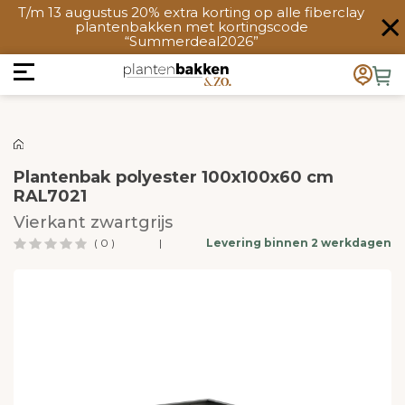
T/m 13 augustus 20% extra korting op alle fiberclay
plantenbakken met kortingscode
“Summerdeal2026”
Plantenbak polyester 100x100x60 cm
RAL7021
Vierkant zwartgrijs
( 0 )
|
Levering binnen 2 werkdagen