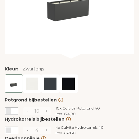
Kleur:
Zwartgrijs
Potgrond bijbestellen
10x
Culvita Potgrond 40
-
+
liter
+
74,90
Hydrokorrels bijbestellen
4x
Culvita Hydrokorrels 40
-
+
liter
+
67,80
Overlooppijpje