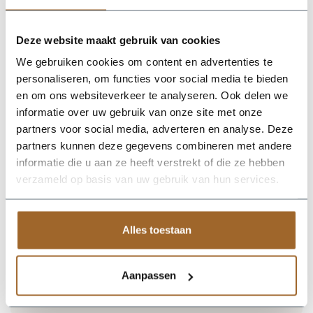
Plantenbak RAL 1015 licht ivoorkleurig
Plantenbak RAL 7022 Ombergrijs
Plantenbak RAL 7044 Zijdegrijs
Deze website maakt gebruik van cookies
Plantenbak RAL 7006 Beigegrijs
Plantenbak RAL 9002 Grijswit
We gebruiken cookies om content en advertenties te
Plantenbak RAL 6013 Rietgroen
Plantenbak RAL 7031 Blauwgrijs
personaliseren, om functies voor social media te bieden
Plantenbak RAL 8004 Koperbruin
en om ons websiteverkeer te analyseren. Ook delen we
Plantenbak RAL 8019 Grijsbruin
informatie over uw gebruik van onze site met onze
Plantenbak RAL 8024 Beigebruin
Plantenbak RAL 1014 Ivoorkleurig
partners voor social media, adverteren en analyse. Deze
Plantenbak RAL 1019 Grijsbeige
partners kunnen deze gegevens combineren met andere
Plantenbak RAL 3007 Zwartrood
informatie die u aan ze heeft verstrekt of die ze hebben
Plantenbak RAL 3015 Lichtroze
Plantenbak RAL 4004 Bordeauxpaars
verzameld op basis van uw gebruik van hun services.
Plantenbak RAL 5002 Ultramarijnblauw
Plantenbak RAL 6004 Blauwgroen
Plantenbak RAL 6021 Bleekgroen
Plantenbak RAL 7030 Steengrijs
Alles toestaan
Plantenbak RAL 7035 Lichtgrijs
Plantenbak RAL 7039 Kwartsgrijs
Plantenbak RAL 9001 Cremewit
Aanpassen
Levertijd 5 tot 6 weken. Prijs gelijk aan standaardkleuren.