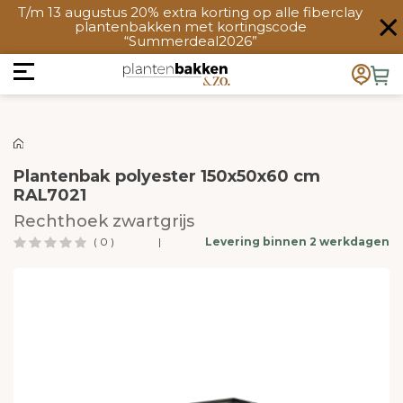
T/m 13 augustus 20% extra korting op alle fiberclay
plantenbakken met kortingscode
“Summerdeal2026”
Plantenbak polyester 150x50x60 cm
RAL7021
Rechthoek zwartgrijs
( 0 )
|
Levering binnen 2 werkdagen