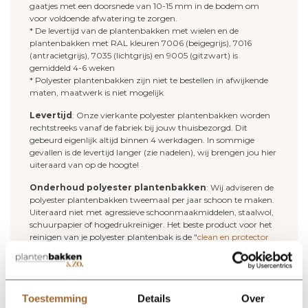
gaatjes met een doorsnede van 10-15 mm in de bodem om
voor voldoende afwatering te zorgen.
* De levertijd van de plantenbakken met wielen en de
plantenbakken met RAL kleuren 7006 (beigegrijs), 7016
(antracietgrijs), 7035 (lichtgrijs) en 9005 (gitzwart) is
gemiddeld 4-6 weken
* Polyester plantenbakken zijn niet te bestellen in afwijkende
maten, maatwerk is niet mogelijk
Levertijd
: Onze vierkante polyester plantenbakken worden
rechtstreeks vanaf de fabriek bij jouw thuisbezorgd. Dit
gebeurd eigenlijk altijd binnen 4 werkdagen. In sommige
gevallen is de levertijd langer (zie nadelen), wij brengen jou hier
uiteraard van op de hoogte!
Onderhoud polyester plantenbakken
: Wij adviseren de
polyester plantenbakken tweemaal per jaar schoon te maken.
Uiteraard niet met agressieve schoonmaakmiddelen, staalwol,
schuurpapier of hogedrukreiniger. Het beste product voor het
reinigen van je polyester plantenbak is de "
clean en protector
set
". Dit middel reinigt je polyester plantenbak en geeft je
plantenbak een nieuwe beschermlaag.
Deze plantenbakken zijn ook leverbaar in
onderstaande RAL kleuren
Toestemming
Details
Over