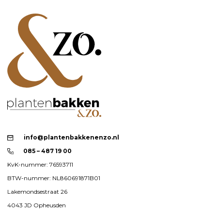
info@plantenbakkenenzo.nl
085 – 487 19 00
KvK-nummer: 76593711
BTW-nummer: NL860691871B01
Lakemondsestraat 26
4043 JD Opheusden