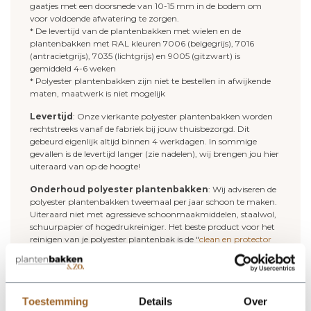
gaatjes met een doorsnede van 10-15 mm in de bodem om
voor voldoende afwatering te zorgen.
* De levertijd van de plantenbakken met wielen en de
plantenbakken met RAL kleuren 7006 (beigegrijs), 7016
(antracietgrijs), 7035 (lichtgrijs) en 9005 (gitzwart) is
gemiddeld 4-6 weken
* Polyester plantenbakken zijn niet te bestellen in afwijkende
maten, maatwerk is niet mogelijk
Levertijd
: Onze vierkante polyester plantenbakken worden
rechtstreeks vanaf de fabriek bij jouw thuisbezorgd. Dit
gebeurd eigenlijk altijd binnen 4 werkdagen. In sommige
gevallen is de levertijd langer (zie nadelen), wij brengen jou hier
uiteraard van op de hoogte!
Onderhoud polyester plantenbakken
: Wij adviseren de
polyester plantenbakken tweemaal per jaar schoon te maken.
Uiteraard niet met agressieve schoonmaakmiddelen, staalwol,
schuurpapier of hogedrukreiniger. Het beste product voor het
reinigen van je polyester plantenbak is de "
clean en protector
set
". Dit middel reinigt je polyester plantenbak en geeft je
plantenbak een nieuwe beschermlaag.
Deze plantenbakken zijn ook leverbaar in
onderstaande RAL kleuren
Toestemming
Details
Over