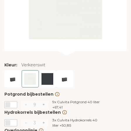
Kleur:
Verkeerswit
Potgrond bijbestellen
9x
Culvita Potgrond 40 liter
-
+
+
67,41
Hydrokorrels bijbestellen
3x
Culvita Hydrokorrels 40
-
+
liter
+
50,85
Overlooppijpje