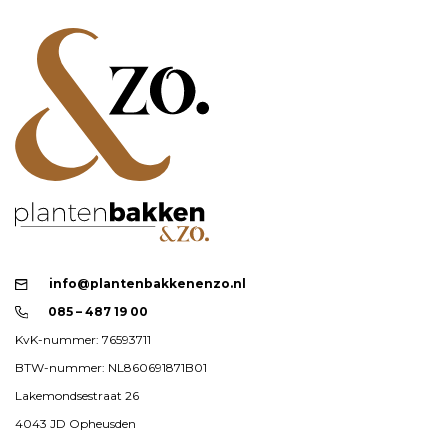
info@plantenbakkenenzo.nl
085 – 487 19 00
KvK-nummer: 76593711
BTW-nummer: NL860691871B01
Lakemondsestraat 26
4043 JD Opheusden