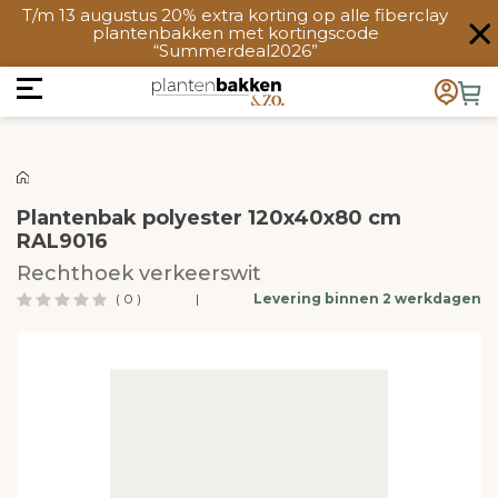
T/m 13 augustus 20% extra korting op alle fiberclay
plantenbakken met kortingscode
“Summerdeal2026”
Plantenbak polyester 120x40x80 cm
RAL9016
Rechthoek verkeerswit
( 0 )
|
Levering binnen 2 werkdagen