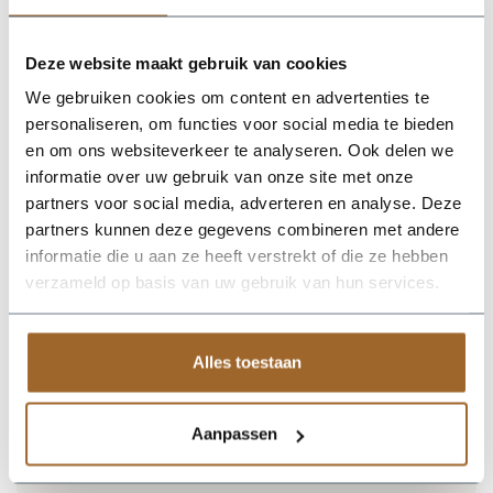
Plantenbak RAL 1015 licht ivoorkleurig
Plantenbak RAL 7022 Ombergrijs
Plantenbak RAL 7044 Zijdegrijs
Deze website maakt gebruik van cookies
Plantenbak RAL 7006 Beigegrijs
Plantenbak RAL 9002 Grijswit
We gebruiken cookies om content en advertenties te
Plantenbak RAL 6013 Rietgroen
Plantenbak RAL 7031 Blauwgrijs
personaliseren, om functies voor social media te bieden
Plantenbak RAL 8004 Koperbruin
en om ons websiteverkeer te analyseren. Ook delen we
Plantenbak RAL 8019 Grijsbruin
informatie over uw gebruik van onze site met onze
Plantenbak RAL 8024 Beigebruin
Plantenbak RAL 1014 Ivoorkleurig
partners voor social media, adverteren en analyse. Deze
Plantenbak RAL 1019 Grijsbeige
partners kunnen deze gegevens combineren met andere
Plantenbak RAL 3007 Zwartrood
informatie die u aan ze heeft verstrekt of die ze hebben
Plantenbak RAL 3015 Lichtroze
Plantenbak RAL 4004 Bordeauxpaars
verzameld op basis van uw gebruik van hun services.
Plantenbak RAL 5002 Ultramarijnblauw
Plantenbak RAL 6004 Blauwgroen
Plantenbak RAL 6021 Bleekgroen
Plantenbak RAL 7030 Steengrijs
Alles toestaan
Plantenbak RAL 7035 Lichtgrijs
Plantenbak RAL 7039 Kwartsgrijs
Plantenbak RAL 9001 Cremewit
Aanpassen
Levertijd 5 tot 6 weken. Prijs gelijk aan standaardkleuren.