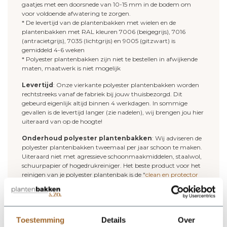
gaatjes met een doorsnede van 10-15 mm in de bodem om
voor voldoende afwatering te zorgen.
* De levertijd van de plantenbakken met wielen en de
plantenbakken met RAL kleuren 7006 (beigegrijs), 7016
(antracietgrijs), 7035 (lichtgrijs) en 9005 (gitzwart) is
gemiddeld 4-6 weken
* Polyester plantenbakken zijn niet te bestellen in afwijkende
maten, maatwerk is niet mogelijk
Levertijd
: Onze vierkante polyester plantenbakken worden
rechtstreeks vanaf de fabriek bij jouw thuisbezorgd. Dit
gebeurd eigenlijk altijd binnen 4 werkdagen. In sommige
gevallen is de levertijd langer (zie nadelen), wij brengen jou hier
uiteraard van op de hoogte!
Onderhoud polyester plantenbakken
: Wij adviseren de
polyester plantenbakken tweemaal per jaar schoon te maken.
Uiteraard niet met agressieve schoonmaakmiddelen, staalwol,
schuurpapier of hogedrukreiniger. Het beste product voor het
reinigen van je polyester plantenbak is de "
clean en protector
set
". Dit middel reinigt je polyester plantenbak en geeft je
plantenbak een nieuwe beschermlaag.
Deze plantenbakken zijn ook leverbaar in
onderstaande RAL kleuren
Toestemming
Details
Over