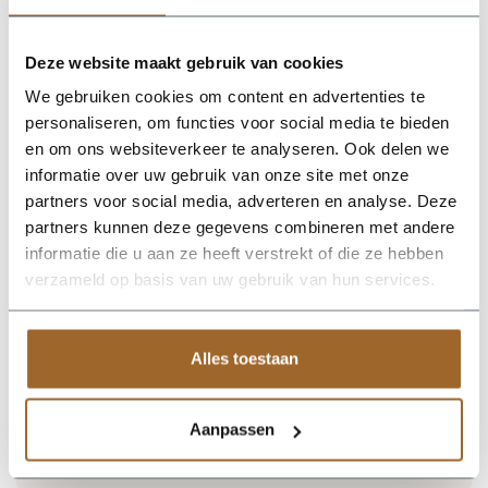
Plantenbak RAL 1015 licht ivoorkleurig
Plantenbak RAL 7022 Ombergrijs
Plantenbak RAL 7044 Zijdegrijs
Deze website maakt gebruik van cookies
Plantenbak RAL 7006 Beigegrijs
Plantenbak RAL 9002 Grijswit
We gebruiken cookies om content en advertenties te
Plantenbak RAL 6013 Rietgroen
Plantenbak RAL 7031 Blauwgrijs
personaliseren, om functies voor social media te bieden
Plantenbak RAL 8004 Koperbruin
en om ons websiteverkeer te analyseren. Ook delen we
Plantenbak RAL 8019 Grijsbruin
informatie over uw gebruik van onze site met onze
Plantenbak RAL 8024 Beigebruin
Plantenbak RAL 1014 Ivoorkleurig
partners voor social media, adverteren en analyse. Deze
Plantenbak RAL 1019 Grijsbeige
partners kunnen deze gegevens combineren met andere
Plantenbak RAL 3007 Zwartrood
informatie die u aan ze heeft verstrekt of die ze hebben
Plantenbak RAL 3015 Lichtroze
Plantenbak RAL 4004 Bordeauxpaars
verzameld op basis van uw gebruik van hun services.
Plantenbak RAL 5002 Ultramarijnblauw
Plantenbak RAL 6004 Blauwgroen
Plantenbak RAL 6021 Bleekgroen
Plantenbak RAL 7030 Steengrijs
Alles toestaan
Plantenbak RAL 7035 Lichtgrijs
Plantenbak RAL 7039 Kwartsgrijs
Plantenbak RAL 9001 Cremewit
Aanpassen
Levertijd 5 tot 6 weken. Prijs gelijk aan standaardkleuren.