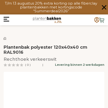
T/m 13 augustus 20% extra korting op alle fiberclay
plantenbakken met kortingscode
“Summerdeal2026”
Plantenbak polyester 120x40x40 cm
RAL9016
Rechthoek verkeerswit
( 0 )
|
Levering binnen 2 werkdagen