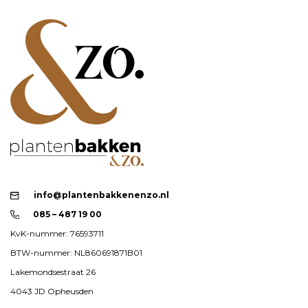
info@plantenbakkenenzo.nl
085 – 487 19 00
KvK-nummer: 76593711
BTW-nummer: NL860691871B01
Lakemondsestraat 26
4043 JD Opheusden