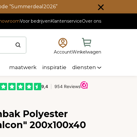
scode “Summerdeal2026”
howroom
Voor bedrijven
Klantenservice
Over ons
Account
Winkelwagen
maatwerk
inspiratie
diensten
nbak Polyester
alcon" 200x100x40