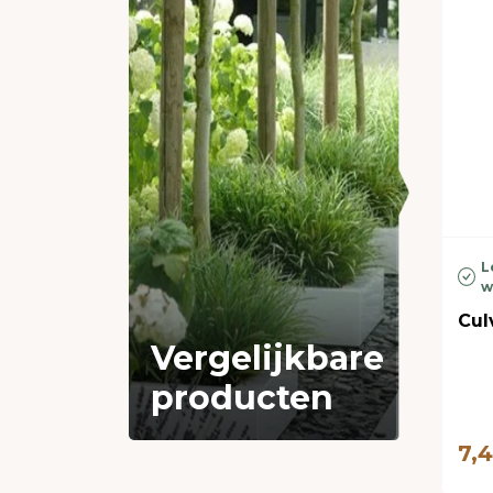
L
w
Cul
Vergelijkbare
producten
7,