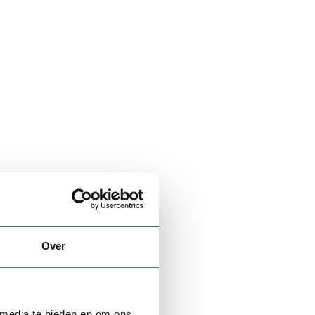
Over
 media te bieden en om ons