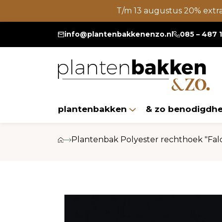
T/m 13 augustus 20% extr
info@plantenbakkenenzo.nl
085 – 487 
plantenbakken
& zo benodigdh
Plantenbak Polyester rechthoek "Fa