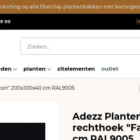
a korting op alle fiberclay plantenbakken met korting
19 00
S
eden
planten
zitelementen
outlet
lcon" 200x100x40 cm RAL9005
Adezz Plante
rechthoek "F
cm RAL9005