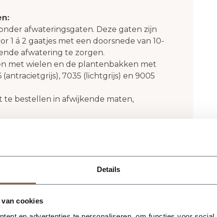
en:
onder afwateringsgaten. Deze gaten zijn
or 1 á 2 gaatjes met een doorsnede van 10-
nde afwatering te zorgen.
ken met wielen en de plantenbakken met
(antracietgrijs), 7035 (lichtgrijs) en 9005
t te bestellen in afwijkende maten,
ter plantenbakken worden rechtstreeks
rgd. Dit gebeurd eigenlijk altijd binnen 4
e levertijd langer (zie nadelen), wij
 de hoogte!
Details
akken
: Wij adviseren de polyester
schoon te maken. Uiteraard niet met
 van cookies
taalwol, schuurpapier of
ent en advertenties te personaliseren, om functies voor social