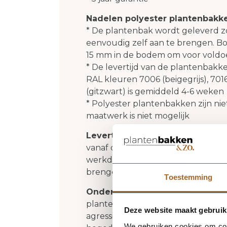
Nadelen polyester plantenbakk
* De plantenbak wordt geleverd z
eenvoudig zelf aan te brengen. Bo
15 mm in de bodem om voor voldoe
* De levertijd van de plantenbak
RAL kleuren 7006 (beigegrijs), 7016 
(gitzwart) is gemiddeld 4-6 weken
* Polyester plantenbakken zijn nie
maatwerk is niet mogelijk
Levertijd
: Onze vierkante polyes
vanaf de fabriek bij jouw thuisbezo
werkdagen. In sommige gevallen is d
brengen jou hier uiteraard van op
Toestemming
Onderhoud polyester plantenb
plantenbakken tweemaal per jaar 
Deze website maakt gebruik
agressieve schoonmaakmiddelen, s
We gebruiken cookies om cont