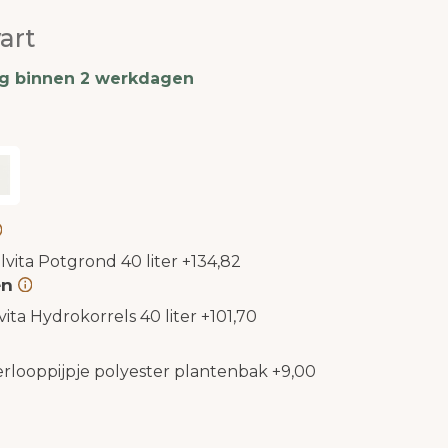
art
ng binnen 2 werkdagen
lvita Potgrond 40 liter
+
134,82
en
vita Hydrokorrels 40 liter
+
101,70
rlooppijpje polyester plantenbak
+
9,00