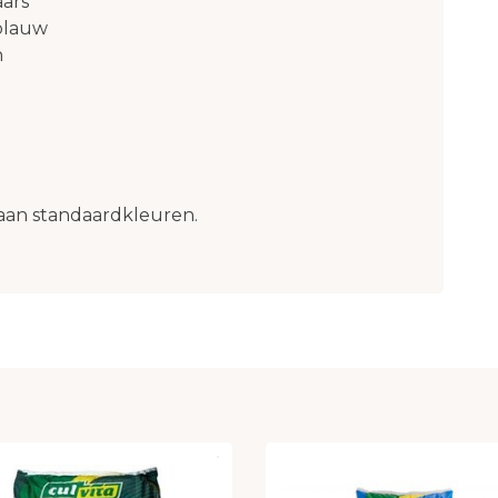
ars
blauw
n
jk aan standaardkleuren.