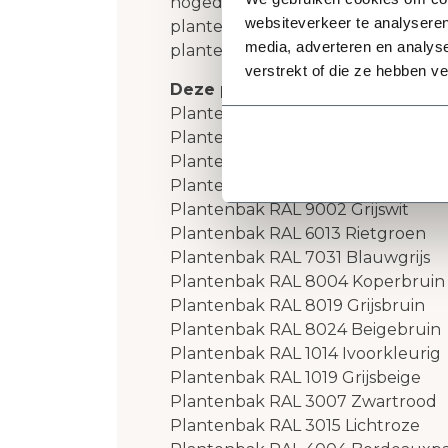
hogedrukreiniger. Het beste produ
websiteverkeer te analyseren
plantenbak is de "
clean en protect
media, adverteren en analys
plantenbak en geeft je plantenb
verstrekt of die ze hebben v
Deze plantenbakken zijn ook le
Plantenbak RAL 1015 licht ivoorkle
Plantenbak RAL 7022 Ombergrijs
Plantenbak RAL 7044 Zijdegrijs
Plantenbak RAL 7006 Beigegrijs
Plantenbak RAL 9002 Grijswit
Plantenbak RAL 6013 Rietgroen
Plantenbak RAL 7031 Blauwgrijs
Plantenbak RAL 8004 Koperbruin
Plantenbak RAL 8019 Grijsbruin
Plantenbak RAL 8024 Beigebruin
Plantenbak RAL 1014 Ivoorkleurig
Plantenbak RAL 1019 Grijsbeige
Plantenbak RAL 3007 Zwartrood
Plantenbak RAL 3015 Lichtroze