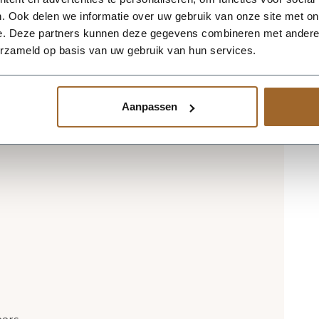
ct voor het reinigen van je polyester
. Ook delen we informatie over uw gebruik van onze site met on
or set
". Dit middel reinigt je polyester
e. Deze partners kunnen deze gegevens combineren met andere i
ak een nieuwe beschermlaag.
erzameld op basis van uw gebruik van hun services.
verbaar in onderstaande RAL kleuren
urig
Aanpassen