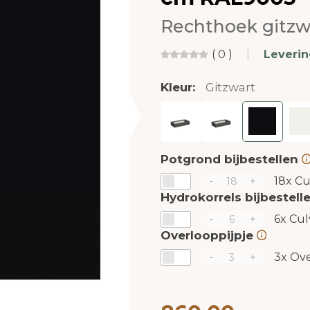
Rechthoek gitzw
( 0 )
|
Leveri
Kleur:
Gitzwart
Potgrond bijbestellen
18x
Cu
-
+
Hydrokorrels bijbestell
6x
Cul
-
+
Overlooppijpje
3x
Ove
-
+