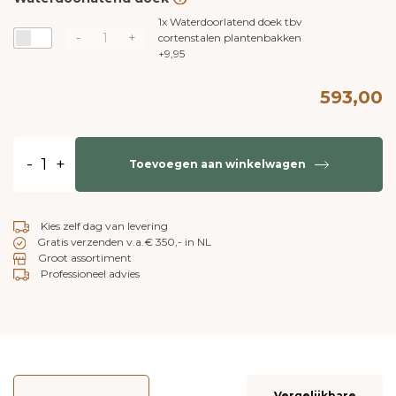
1x
Waterdoorlatend doek tbv
-
+
cortenstalen plantenbakken
+
9,95
593,00
-
+
Toevoegen aan winkelwagen
Kies zelf dag van levering
Gratis verzenden v.a.€ 350,- in NL
Groot assortiment
Professioneel advies
Vergelijkbare