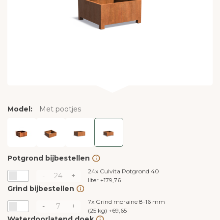
Model:
Met pootjes
Potgrond bijbestellen
24x
Culvita Potgrond 40
-
+
liter
+
179,76
Grind bijbestellen
7x
Grind moraine 8-16 mm
-
+
(25 kg)
+
69,65
Waterdoorlatend doek