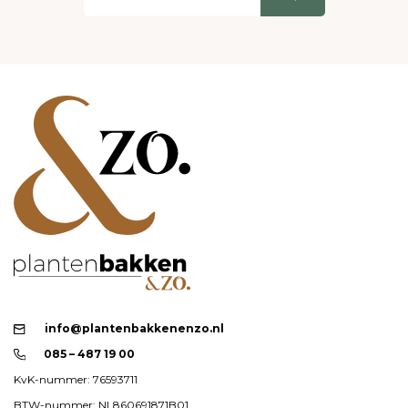
info@plantenbakkenenzo.nl
085 – 487 19 00
KvK-nummer: 76593711
BTW-nummer: NL860691871B01