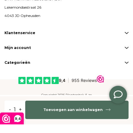
Lakemondsestraat 26
4043 JD Opheusden
Klantenservice
Mijn account
Categorieën
Copyright 2026 Plantenbak & zo
Created by
emarkable
-
+
Toevoegen aan winkelwagen
Betaalmogelijkheden:
9,4