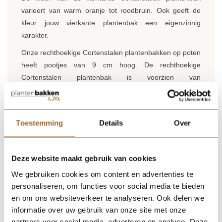
varieert van warm oranje tot roodbruin. Ook geeft de
kleur jouw vierkante plantenbak een eigenzinnig
karakter.
Onze rechthoekige Cortenstalen plantenbakken op poten
heeft pootjes van 9 cm hoog. De rechthoekige
Cortenstalen plantenbak is voorzien van
afwateringsgaten. Zo heeft de plantenbak een optimale
afwatering. Meer weten over onze rechthoekige
Cortenstalen plantenbakken? Lees ons blog "
Alles over
Toestemming
Details
Over
cortenstalen plantenbakken
!"
Maatwerk:
Staat jouw maat cortenstalen plantenbak er
niet bij? Neem contact op en we kijken samen naar de
Deze website maakt gebruik van cookies
mogelijkheden.
We gebruiken cookies om content en advertenties te
personaliseren, om functies voor social media te bieden
Levertijd
: Onze vierkante cortenstalen plantenbakken
en om ons websiteverkeer te analyseren. Ook delen we
worden rechtstreeks vanaf de fabriek bij jouw
informatie over uw gebruik van onze site met onze
thuisbezorgd. Dit gebeurd eigenlijk altijd binnen 4
partners voor social media, adverteren en analyse. Deze