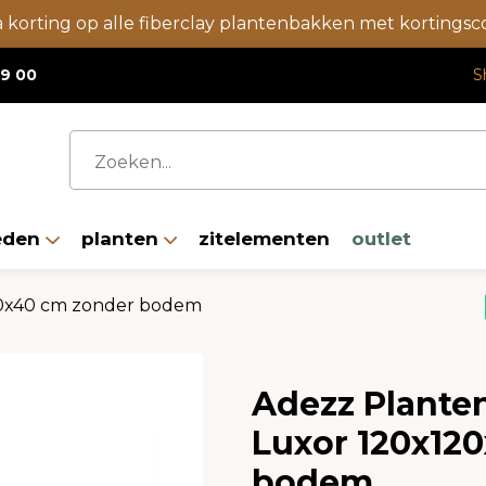
a korting op alle fiberclay plantenbakken met korting
19 00
S
eden
planten
zitelementen
outlet
20x40 cm zonder bodem
Adezz Plante
Luxor 120x12
bodem