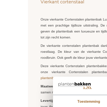
Vierkant cortenstaal
Onze vierkante Cortenstalen plantenbak Lu
met een prachtige tijdloze uitstraling. D
geven de plantenbak een luxueuze en tijdl
tot zijn recht komen.
De vierkante cortenstalen plantenbak da
roestlaag. De kleur van de vierkante Co
roodbruin. Ook geeft de kleur jouw vierkant
Deze vierkante Cortenstalen plantenbak
onze vierkante Cortenstalen planten
plantenbakken
!"
Maatwerk:
Staat jouw maat cortenstalen p
samen naar de mogelijkheden.
Levertijd
: Onze vierkante cortenstalen pl
Toestemming
jouw thuisbezorgd. Dit gebeurd eigenlijk 