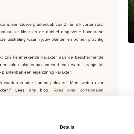
xor is een stoere plantenbak van 2 mm dik cortenstaal
e natuurlijke kleur en de dubbel omgezette bovenrand
oze uitstraling waarin jouw planten en bomen prachtig
nkt zijn kenmerkende karakter aan de beschermende
rtenstalen plantenbak varieert van warm oranje tot
e plantenbak een eigenzinnig karakter.
ken worden zonder bodem geleverd. Meer weten over
bakken? Lees ons blog "
Alles over cortenstalen
lantenbak er niet bij? Neem contact op en we kijken
antenbakken worden rechtstreeks vanaf de fabriek bij
Details
altijd binnen 4 werkdagen. In sommige gevallen is de