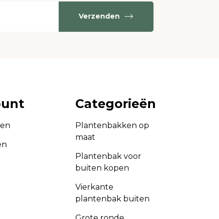
Verzenden
ount
Categorieën
gen
Plantenbakken op
maat
en
Plantenbak voor
buiten kopen
Vierkante
plantenbak buiten
Grote ronde