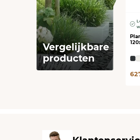
L
w
Pla
120
Vergelijkbare
producten
62