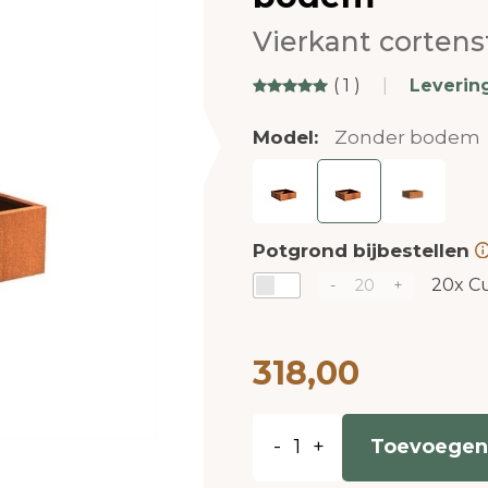
Vierkant cortens
( 1 )
|
Leverin
Model:
Zonder bodem
Potgrond bijbestellen
20x
Cu
-
+
318,00
-
+
Toevoegen