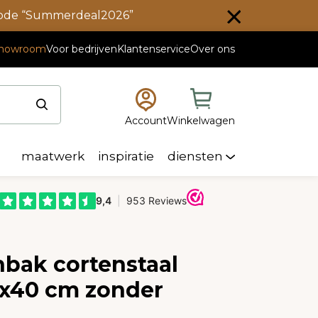
scode “Summerdeal2026”
howroom
Voor bedrijven
Klantenservice
Over ons
Account
Winkelwagen
maatwerk
inspiratie
diensten
nbak cortenstaal
0x40 cm zonder