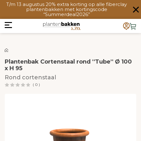
T/m 13 augustus 20% extra korting op alle fiberclay
plantenbakken met kortingscode
“Summerdeal2026”
Plantenbak Cortenstaal rond ''Tube'' Ø 100
x H 95
Rond cortenstaal
( 0 )