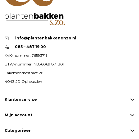
info@plantenbakkenenzo.nl
085 – 487 19 00
KvK-nummer: 76593711
BTW-nummer: NL860691871B01
Lakemondsestraat 26
4043 JD Opheusden
Klantenservice
Mijn account
Categorieën