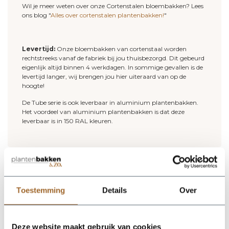
Wil je meer weten over onze Cortenstalen bloembakken? Lees
ons blog "
Alles over cortenstalen plantenbakken!
"
Levertijd:
Onze bloembakken van cortenstaal worden
rechtstreeks vanaf de fabriek bij jou thuisbezorgd. Dit gebeurd
eigenlijk altijd binnen 4 werkdagen. In sommige gevallen is de
levertijd langer, wij brengen jou hier uiteraard van op de
hoogte!
De Tube serie is ook leverbaar in aluminium plantenbakken.
Het voordeel van aluminium plantenbakken is dat deze
leverbaar is in 150 RAL kleuren.
Op zoek naar een vakkundige
hulp?
Toestemming
Details
Over
Neem contact op of bezoek de showroom!
Stel je vraag
Deze website maakt gebruik van cookies