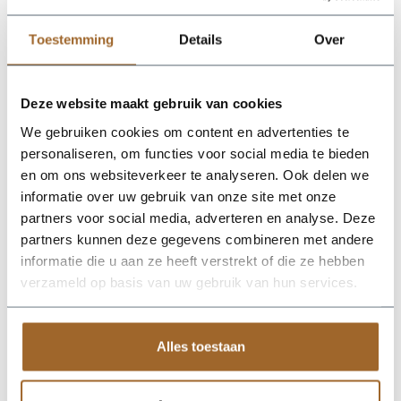
Levertijd
: Onze vierkante cortenstalen plantenbakken
worden rechtstreeks vanaf de fabriek bij jouw thuisbezorgd.
Toestemming
Details
Over
Dit gebeurd eigenlijk altijd binnen 4 werkdagen. In sommige
gevallen is de levertijd langer, wij brengen jou hier uiteraard
van op de hoogte!
Deze website maakt gebruik van cookies
We gebruiken cookies om content en advertenties te
personaliseren, om functies voor social media te bieden
en om ons websiteverkeer te analyseren. Ook delen we
Op zoek naar een vakkundige
informatie over uw gebruik van onze site met onze
hulp?
partners voor social media, adverteren en analyse. Deze
Neem contact op of bezoek de showroom!
partners kunnen deze gegevens combineren met andere
Stel je vraag
informatie die u aan ze heeft verstrekt of die ze hebben
verzameld op basis van uw gebruik van hun services.
Alles toestaan