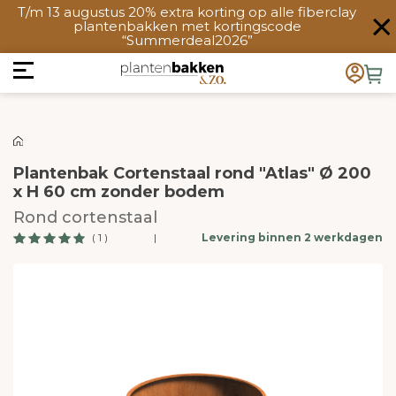
T/m 13 augustus 20% extra korting op alle fiberclay
plantenbakken met kortingscode
“Summerdeal2026”
Plantenbak Cortenstaal rond "Atlas" Ø 200
x H 60 cm zonder bodem
Rond cortenstaal
( 1 )
|
Levering binnen 2 werkdagen