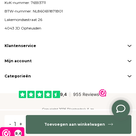
KvK-nummer: 76593711
BTW-nummer: NL860691871B01
Lakemondsestraat 26
4043 JD Opheusden
Klantenservice
Mijn account
Categorieën
Copyright 2026 Plantenbak & zo
Created by
emarkable
-
+
Toevoegen aan winkelwagen
Betaalmogelijkheden:
9,4