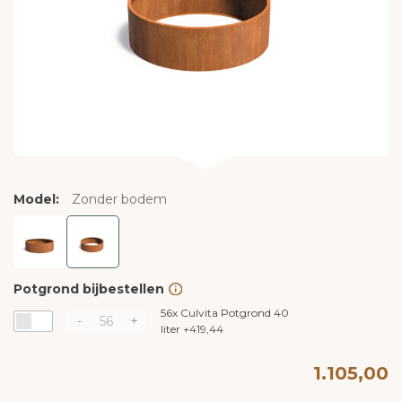
Model:
Zonder bodem
Potgrond bijbestellen
56x
Culvita Potgrond 40
-
+
liter
+
419,44
1.105,00