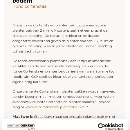
bodem
Rond cortenstaal
Onze ronde Cortenstalen plantenbak Luxor is een stoere
plantenbak van 2 mm dik cortenstaal met een prachtige
tijdloze uitstraling. De natuurlijke kleur en de dubbel
omgezette bovenrand geven de plantenbak een luxueuze en
tijdloze uitstraling waarin jouw planten en bomen prachtig
tot zijn recht komen.
De ronde cortenstalen plantenbak dankt zijn kenmerkende
karakter aan de beschermende roestlaag. De kleur van de
ronde Cortenstalen plantenbak varieert van warm oranje tot
roodbruin. Ook geeft de kleur jouw vierkante plantenbak een
eigenzinnig karakter.
Onze vierkante Cortenstalen plantenbakken worden geleverd
zonder bodem, maar met een omgeslagen rand. Meer weten
over onze vierkante Cortenstalen plantenbakken? Lees ons
blog "
Alles over cortenstalen plantenbakken
!"
Maatwerk:
Staat jouw maat cortenstalen plantenbak er niet
bij? Neem contact op en we kijken samen naar de
mogelijkheden.