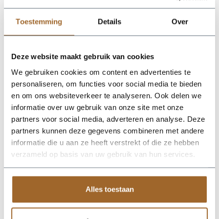
Levertijd
: Onze vierkante cortenstalen plantenbakken
worden rechtstreeks vanaf de fabriek bij jouw thuisbezorgd.
Toestemming
Details
Over
Dit gebeurd eigenlijk altijd binnen 4 werkdagen. In sommige
gevallen is de levertijd langer, wij brengen jou hier uiteraard
van op de hoogte!
Deze website maakt gebruik van cookies
We gebruiken cookies om content en advertenties te
personaliseren, om functies voor social media te bieden
en om ons websiteverkeer te analyseren. Ook delen we
Op zoek naar een vakkundige
informatie over uw gebruik van onze site met onze
hulp?
partners voor social media, adverteren en analyse. Deze
Neem contact op of bezoek de showroom!
partners kunnen deze gegevens combineren met andere
Stel je vraag
informatie die u aan ze heeft verstrekt of die ze hebben
verzameld op basis van uw gebruik van hun services.
Alles toestaan