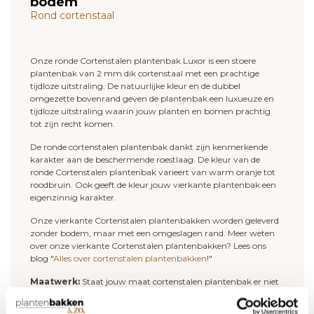
bodem
Rond cortenstaal
Onze ronde Cortenstalen plantenbak Luxor is een stoere
plantenbak van 2 mm dik cortenstaal met een prachtige
tijdloze uitstraling. De natuurlijke kleur en de dubbel
omgezette bovenrand geven de plantenbak een luxueuze en
tijdloze uitstraling waarin jouw planten en bomen prachtig
tot zijn recht komen.
De ronde cortenstalen plantenbak dankt zijn kenmerkende
karakter aan de beschermende roestlaag. De kleur van de
ronde Cortenstalen plantenbak varieert van warm oranje tot
roodbruin. Ook geeft de kleur jouw vierkante plantenbak een
eigenzinnig karakter.
Onze vierkante Cortenstalen plantenbakken worden geleverd
zonder bodem, maar met een omgeslagen rand. Meer weten
over onze vierkante Cortenstalen plantenbakken? Lees ons
blog "
Alles over cortenstalen plantenbakken
!"
Maatwerk:
Staat jouw maat cortenstalen plantenbak er niet
bij? Neem contact op en we kijken samen naar de
mogelijkheden.