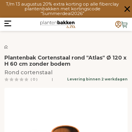
T/m 13 augustus 20% extra korting op alle fiberclay
plantenbakken met kortingscode
“Summerdeal2026”
Plantenbak Cortenstaal rond "Atlas" Ø 120 x
H 60 cm zonder bodem
Rond cortenstaal
( 0 )
|
Levering binnen 2 werkdagen