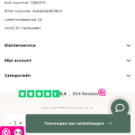
KvK-nummer: 76593711
BTW-nummer: NL860691871B01
Lakemondsestraat 26
4043 JD Opheusden
Klantenservice
Mijn account
Categorieën
Copyright 2026 Plantenbak & zo
Created by
emarkable
-
+
Toevoegen aan winkelwagen
Betaalmogelijkheden:
9,4