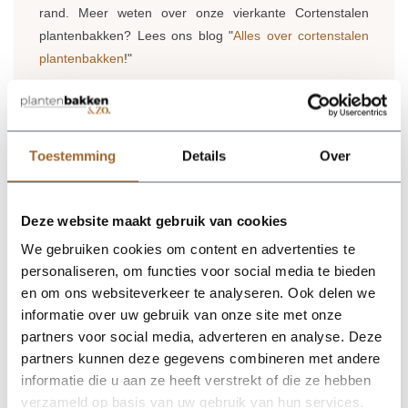
rand. Meer weten over onze vierkante Cortenstalen
plantenbakken? Lees ons blog "
Alles over cortenstalen
plantenbakken
!"
Maatwerk:
Staat jouw maat cortenstalen plantenbak er
niet bij? Neem contact op en we kijken samen naar de
mogelijkheden.
Toestemming
Details
Over
Levertijd
: Onze vierkante cortenstalen plantenbakken
worden rechtstreeks vanaf de fabriek bij jouw
thuisbezorgd. Dit gebeurd eigenlijk altijd binnen 4
Deze website maakt gebruik van cookies
werkdagen. In sommige gevallen is de levertijd langer,
We gebruiken cookies om content en advertenties te
wij brengen jou hier uiteraard van op de hoogte!
personaliseren, om functies voor social media te bieden
en om ons websiteverkeer te analyseren. Ook delen we
informatie over uw gebruik van onze site met onze
partners voor social media, adverteren en analyse. Deze
Op zoek naar een vakkundige
partners kunnen deze gegevens combineren met andere
hulp?
informatie die u aan ze heeft verstrekt of die ze hebben
Neem contact op of bezoek de showroom!
verzameld op basis van uw gebruik van hun services.