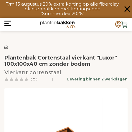
T/m 13 augustus 20% extra korting op alle fiberclay
plantenbakken met kortingscode
“Summerdeal2026”
Plantenbak Cortenstaal vierkant "Luxor"
100x100x40 cm zonder bodem
Vierkant cortenstaal
( 0 )
|
Levering binnen 2 werkdagen