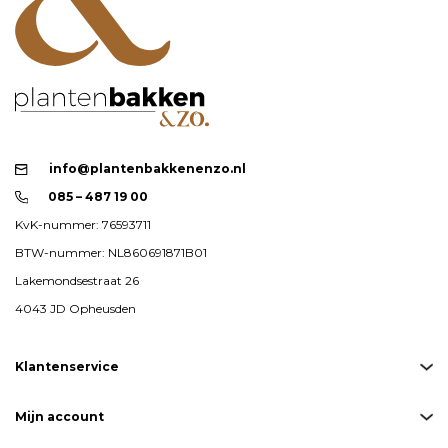
info@plantenbakkenenzo.nl
085 – 487 19 00
KvK-nummer: 76593711
BTW-nummer: NL860691871B01
Lakemondsestraat 26
4043 JD Opheusden
Klantenservice
Mijn account