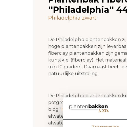
''Philadelphia'' 
Philadelphia zwart
De Philadelphia plantenbakken z
hoge plantenbakken zijn leverbaar
fiberclay plantenbakken zijn gema
kunstklei (fiberclay). Het materiaal
min 10 graden). Daarnaast heeft e
natuurlijke uitstraling.
De Philadelphia plantenbakken k
potgrond. Wil je meer weten over
blog "
Hoe vul ik een plantenbak?
"
afwatering! Onze Philadelphia pla
afwateringsgaten. Zelf gaten boren