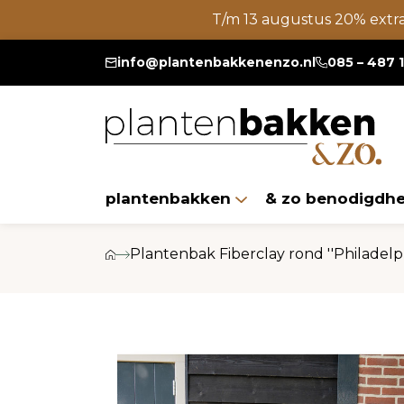
T/m 13 augustus 20% extr
info@plantenbakkenenzo.nl
085 – 487 
plantenbakken
& zo benodigdh
Plantenbak Fiberclay rond ''Philadel