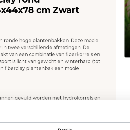
44x44x78 cm Zwart
ijn ronde hoge plantenbakken. Deze mooie
 in twee verschillende afmetingen. De
akt van een combinatie van fiberkorrels en
soort is licht van gewicht en winterhard (tot
en fiberclay plantenbak een mooie
unnen gevuld worden met hydrokorrels en
 het vullen van plantenbakken? Lees ons
 Zorg in ieder geval voor een goede
ntenbakken zijn al voorzien van
 is dus niet nodig!