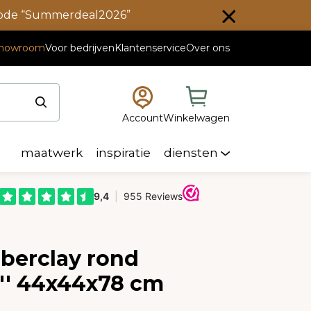
scode “Summerdeal2026”
howroom
Voor bedrijven
Klantenservice
Over ons
Account
Winkelwagen
maatwerk
inspiratie
diensten
berclay rond
a'' 44x44x78 cm