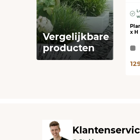
L
w
Pla
x H
Vergelijkbare
producten
12
Klantenservi