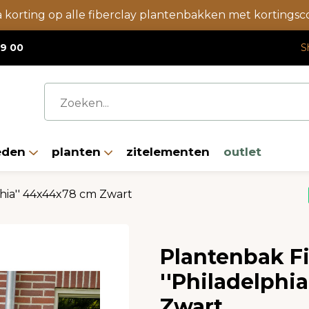
a korting op alle fiberclay plantenbakken met korting
19 00
S
eden
planten
zitelementen
outlet
phia'' 44x44x78 cm Zwart
Plantenbak Fi
''Philadelphi
Zwart