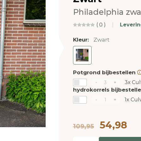
Philadelphia zwa
( 0 )
|
Leveri
Kleur:
Zwart
Potgrond bijbestellen
3x
Cul
-
+
hydrokorrels bijbestell
1x
Culv
-
+
54,98
109,95