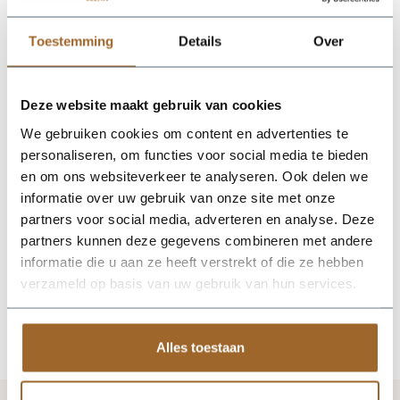
1/4 deel hydrokorrels. Tenslotte kun je de plantenbak afvullen
met potgrond en inpoten.
Toestemming
Details
Over
Deze website maakt gebruik van cookies
Op zoek naar een vakkundige
We gebruiken cookies om content en advertenties te
hulp?
personaliseren, om functies voor social media te bieden
Neem contact op of bezoek de showroom!
en om ons websiteverkeer te analyseren. Ook delen we
Stel je vraag
informatie over uw gebruik van onze site met onze
partners voor social media, adverteren en analyse. Deze
partners kunnen deze gegevens combineren met andere
informatie die u aan ze heeft verstrekt of die ze hebben
verzameld op basis van uw gebruik van hun services.
Alles toestaan
Vergelijkbare producten