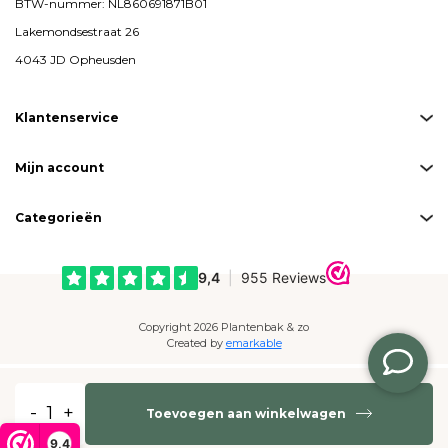
BTW-nummer: NL860691871B01
Lakemondsestraat 26
4043 JD Opheusden
Klantenservice
Mijn account
Categorieën
Copyright 2026 Plantenbak & zo
Created by
emarkable
Betaalmogelijkheden:
-
+
Toevoegen aan winkelwagen
9,4