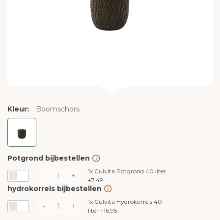
Kleur:
Boomschors
Potgrond bijbestellen
1x
Culvita Potgrond 40 liter
-
+
+
7,49
hydrokorrels bijbestellen
1x
Culvita Hydrokorrels 40
-
+
liter
+
16,95