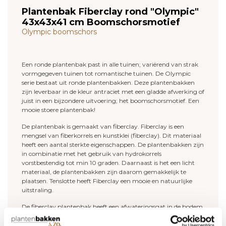
Plantenbak Fiberclay rond "Olympic"
43x43x41 cm Boomschorsmotief
Olympic boomschors
Een ronde plantenbak past in alle tuinen; variërend van strak
vormgegeven tuinen tot romantische tuinen. De Olympic
serie bestaat uit ronde plantenbakken. Deze plantenbakken
zijn leverbaar in de kleur antraciet met een gladde afwerking of
juist in een bijzondere uitvoering; het boomschorsmotief. Een
mooie stoere plantenbak!
De plantenbak is gemaakt van fiberclay. Fiberclay is een
mengsel van fiberkorrels en kunstklei (fiberclay). Dit materiaal
heeft een aantal sterkte eigenschappen. De plantenbakken zijn
in combinatie met het gebruik van hydrokorrels
vorstbestendig tot min 10 graden. Daarnaast is het een licht
materiaal, de plantenbakken zijn daarom gemakkelijk te
plaatsen. Tenslotte heeft Fiberclay een mooie en natuurlijke
uitstraling.
De fiberclay plantenbak heeft een afwateringsgat in de bodem.
Zelf een gat boren in de bodem is dus niet nodig. Zorg dat het
afwateringsgat open is en vul vervolgens de plantenbak met