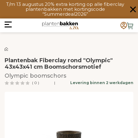
T/m 13 augustus 20% extra korting op alle fiberclay
plantenbakken met kortingscode
“Summerdeal2026”
Plantenbak Fiberclay rond "Olympic"
43x43x41 cm Boomschorsmotief
Olympic boomschors
( 0 )
|
Levering binnen 2 werkdagen