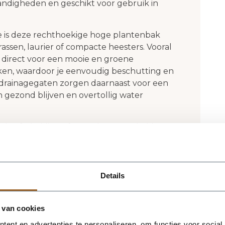
ndigheden en geschikt voor gebruik in
e is deze rechthoekige hoge plantenbak
rassen, laurier of compacte heesters. Vooral
n direct voor een mooie en groene
ken, waardoor je eenvoudig beschutting en
 drainagegaten zorgen daarnaast voor een
 gezond blijven en overtollig water
iele afscheiding of meerdere Ivara bakken
l: deze plantenbak biedt eindeloze
 een luxe uitstraling te geven. Dankzij het
dloos aan bij uiteenlopende buitenstijlen,
Details
hoek 90 cm is dé ideale keuze voor wie een
ok functioneert als praktische plantenbak
 van cookies
uctuur en privacy toe aan jouw
ent en advertenties te personaliseren, om functies voor social