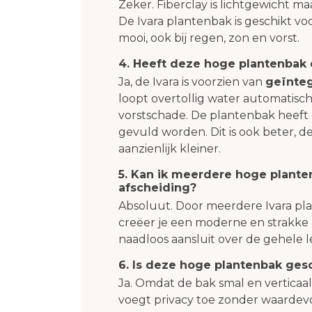
Zeker. Fiberclay is lichtgewicht m
De Ivara plantenbak is geschikt voo
mooi, ook bij regen, zon en vorst.
4. Heeft deze hoge plantenbak
Ja, de Ivara is voorzien van
geïnte
loopt overtollig water automatisc
vorstschade. De plantenbak heef
gevuld worden. Dit is ook beter, 
aanzienlijk kleiner.
5. Kan ik meerdere hoge plant
afscheiding?
Absoluut. Door meerdere Ivara pla
creëer je een moderne en strakke
naadloos aansluit over de gehele l
6. Is deze hoge plantenbak gesc
Ja. Omdat de bak smal en verticaal 
voegt privacy toe zonder waardevol