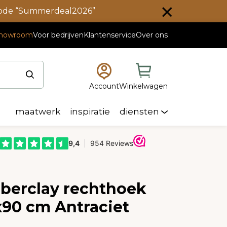
scode “Summerdeal2026”
howroom
Voor bedrijven
Klantenservice
Over ons
Account
Winkelwagen
maatwerk
inspiratie
diensten
iberclay rechthoek
x90 cm Antraciet