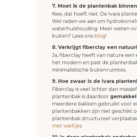
7. Moet ik de plantenbak binnen
Nee, dat hoeft niet. De Ivara plan
Wel raden we aan om hydrokorrels
waterhuishouding. Meer weten ove
buiten? Lees ons
blog
!
8. Verkrijgt fiberclay een natuurl
Ja, fiberclay heeft van nature een
het modern en past de plantenbak 
minimalistische buitenruimtes.
9. Hoe zwaar is de Ivara plante
Fiberclay is veel lichter dan massi
plantenbak is daardoor
gemakkeli
meerdere bakken gebruikt voor een
plantenbakken zijn niet geschikt o
plantenbak structureel verplaats
met wieltjes
.