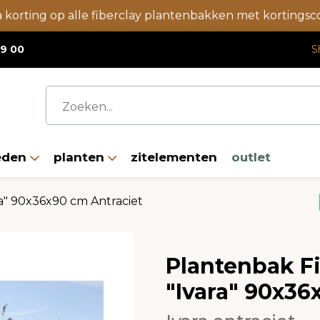
a korting op alle fiberclay plantenbakken met korting
19 00
S
eden
planten
zitelementen
outlet
a" 90x36x90 cm Antraciet
Plantenbak F
"Ivara" 90x36