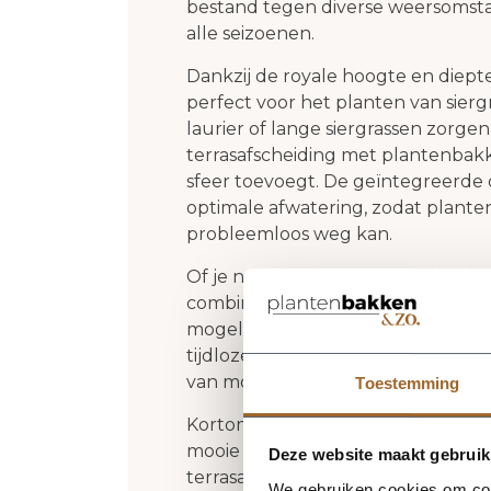
bestand tegen diverse weersomsta
alle seizoenen.
Dankzij de royale hoogte en diept
perfect voor het planten van sierg
laurier of lange siergrassen zorge
terrasafscheiding met plantenbak
sfeer toevoegt. De geïntegreerde
optimale afwatering, zodat planten
probleemloos weg kan.
Of je nu één bak gebruikt als subt
combineert tot een strak lijnenspe
mogelijkheden om je tuin of balkon
tijdloze ontwerp sluit de Ivara naa
van modern tot industrieel.
Toestemming
Kortom: de Ivara plantenbak recht
mooie hoge plantenbak zoekt die o
Deze website maakt gebruik
terrasafscheiding. Voeg groen, str
We gebruiken cookies om cont