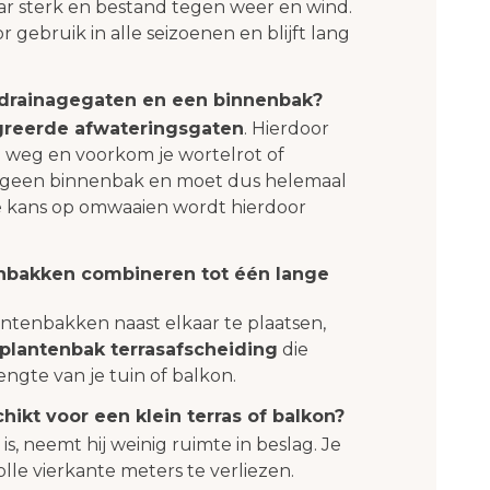
aar sterk en bestand tegen weer en wind.
r gebruik in alle seizoenen en blijft lang
 drainagegaten en een binnenbak?
greerde afwateringsgaten
. Hierdoor
h weg en voorkom je wortelrot of
t geen binnenbak en moet dus helemaal
de kans op omwaaien wordt hierdoor
enbakken combineren tot één lange
ntenbakken naast elkaar te plaatsen,
plantenbak terrasafscheiding
die
engte van je tuin of balkon.
hikt voor een klein terras of balkon?
is, neemt hij weinig ruimte in beslag. Je
le vierkante meters te verliezen.