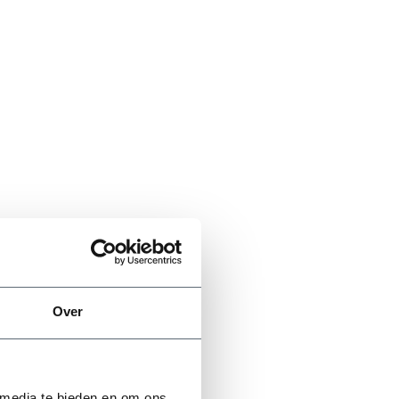
Over
 media te bieden en om ons