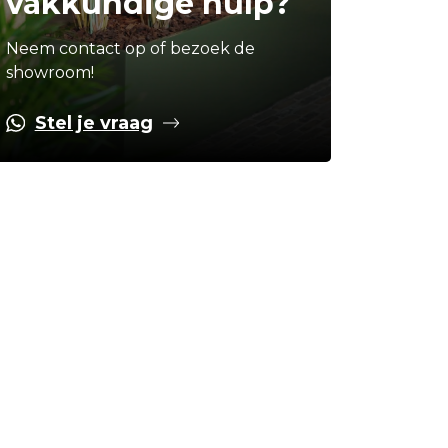
vakkundige hulp?
Neem contact op of bezoek de
showroom!
Stel je vraag