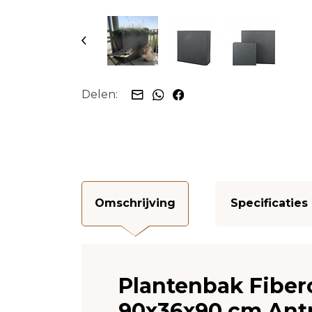
Delen:
Omschrijving
Specificaties
Plantenbak Fiberc
90x36x90 cm Antr