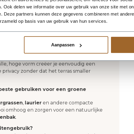
l in jouw stijl.
. Ook delen we informatie over uw gebruik van onze site met on
bak Ivara 90x36x90
e. Deze partners kunnen deze gegevens combineren met andere i
erzameld op basis van uw gebruik van hun services.
 als hoge plantenbak voor een
Aanpassen
geschikt als
plantenbak
alle, hoge vorm creëer je eenvoudig een
privacy zonder dat het terras smaller
t beste gebruiken voor een groene
ergrassen
,
laurier
en andere compacte
ooi omhoog en zorgen voor een natuurlijke
tenbak
.
uitengebruik?