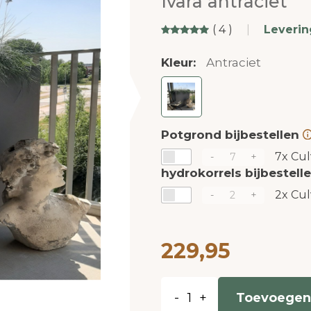
Ivara antraciet
( 4 )
|
Leverin
Kleur:
Antraciet
Potgrond bijbestellen
7x
Cul
-
+
hydrokorrels bijbestell
2x
Cul
-
+
229,95
-
+
Toevoegen