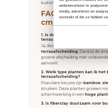
buitenruimte; eenvoudig en helemaa
websiteverkeer te analyseren
FAQ hoge planten
media, adverteren en analys
verstrekt of die ze hebben v
cm
1. Is deze Ivara 90 cm geschikt
terrasafscheiding?
Ja, deze hoge plantenbak is zeker 
terrasafscheiding
. Dankzij de sm
groene afscheiding met voldoende 
aanvoelt.
2. Welk type planten kan ik he
terrasafscheiding?
Populaire keuzes zijn
bamboe
,
si
struiken. Deze planten groeien m
schermwerking in een
hoge plan
3. Is fiberclay duurzaam voor b