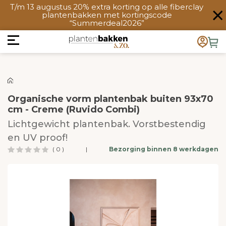
T/m 13 augustus 20% extra korting op alle fiberclay
plantenbakken met kortingscode
“Summerdeal2026”
Organische vorm plantenbak buiten 93x70
cm - Creme (Ruvido Combi)
Lichtgewicht plantenbak. Vorstbestendig
en UV proof!
( 0 )
|
Bezorging binnen 8 werkdagen