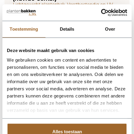
Lichtgewicht plantenbak. Vorstbestendig en UV
proof!
Wij leveren rechtstreeks vanuit het magazijn van
Luca Lifestyle. Mocht het product niet op voorraad
Toestemming
Details
Over
zijn, nemen we contact met je op.
De Ruvido Organic 93 - Sand van Luca Lifestyle brengt direct
Deze website maakt gebruik van cookies
sfeer, volume en een verzorgde uitstraling in elke ruimte.
We gebruiken cookies om content en advertenties te
Dankzij de designvorm krijgt deze plantenbak een herkenbaar
silhouet dat mooi combineert met zowel moderne als
personaliseren, om functies voor social media te bieden
natuurlijke interieurs. De kleur zand geeft het ontwerp een
en om ons websiteverkeer te analyseren. Ook delen we
rustige, stijlvolle basis en laat groen extra goed tot zijn recht
informatie over uw gebruik van onze site met onze
komen. Het buitenformaat is 93 x 93 x 70 cm, waardoor de
bak voldoende aanwezigheid heeft zonder zijn elegante vorm
partners voor social media, adverteren en analyse. Deze
te verliezen. Praktische kenmerken: plantgat Ø66-85 en
partners kunnen deze gegevens combineren met andere
inhoud 348 liter. De afwerking in fiberglas zorgt voor een luxe
informatie die u aan ze heeft verstrekt of die ze hebben
look en maakt deze plantenbak geschikt voor styling in huis,
op kantoor, op het terras of in de tuin. Combineer meerdere
verzameld op basis van uw gebruik van hun services.
maten of kleuren uit dezelfde serie voor een krachtig en
harmonieus geheel.
Alles toestaan