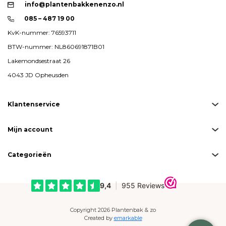
info@plantenbakkenenzo.nl
085 – 487 19 00
KvK-nummer: 76593711
BTW-nummer: NL860691871B01
Lakemondsestraat 26
4043 JD Opheusden
Klantenservice
Mijn account
Categorieën
Copyright 2026 Plantenbak & zo
Created by
emarkable