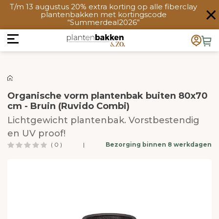
T/m 13 augustus 20% extra korting op alle fiberclay
plantenbakken met kortingscode
“Summerdeal2026”
Organische vorm plantenbak buiten 80x70
cm - Bruin (Ruvido Combi)
Lichtgewicht plantenbak. Vorstbestendig
en UV proof!
( 0 )
|
Bezorging binnen 8 werkdagen