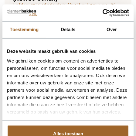
Lichtgewicht plantenbak. Vorstbestendig en UV
proof!
Wij leveren rechtstreeks vanuit het magazijn van
Luca Lifestyle. Mocht het product niet op voorraad
Toestemming
Details
Over
zijn, nemen we contact met je op.
De Ruvido Combi 80 - Ash Brown van Luca Lifestyle brengt
Deze website maakt gebruik van cookies
direct sfeer, volume en een verzorgde uitstraling in elke ruimte.
We gebruiken cookies om content en advertenties te
Dankzij de designvorm krijgt deze plantenbak een herkenbaar
silhouet dat mooi combineert met zowel moderne als
personaliseren, om functies voor social media te bieden
natuurlijke interieurs. De kleur asbruin geeft het ontwerp een
en om ons websiteverkeer te analyseren. Ook delen we
rustige, stijlvolle basis en laat groen extra goed tot zijn recht
informatie over uw gebruik van onze site met onze
komen. Het buitenformaat is 80 x 80 x 70 cm, waardoor de
bak voldoende aanwezigheid heeft zonder zijn elegante vorm
partners voor social media, adverteren en analyse. Deze
te verliezen. Praktische kenmerken: plantgat Ø55 en inhoud
partners kunnen deze gegevens combineren met andere
253 liter. De afwerking in fiberglas zorgt voor een luxe look en
informatie die u aan ze heeft verstrekt of die ze hebben
maakt deze plantenbak geschikt voor styling in huis, op
kantoor, op het terras of in de tuin. Combineer meerdere
verzameld op basis van uw gebruik van hun services.
maten of kleuren uit dezelfde serie voor een krachtig en
harmonieus geheel.
Alles toestaan