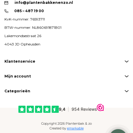
info@plantenbakkenenzo.nl
085 – 487 19 00
KvK-nummer: 76593711
BTW-nummer: NL860691871B01
Lakemondsestraat 26
4043 JD Opheusden
Klantenservice
Mijn account
Categorieën
Copyright 2026 Plantenbak & zo
Created by
emarkable