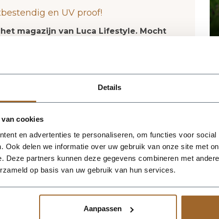
tbestendig en UV proof!
 het magazijn van Luca Lifestyle. Mocht
jn, nemen we contact met je op.
an Luca Lifestyle brengt direct sfeer,
Details
ng in elke ruimte. Dankzij de designvorm
nbaar silhouet dat mooi combineert met
erieurs. De kleur asbruin geeft het ontwerp
 van cookies
t groen extra goed tot zijn recht komen. Het
ent en advertenties te personaliseren, om functies voor social
, waardoor de bak voldoende aanwezigheid
. Ook delen we informatie over uw gebruik van onze site met on
e verliezen. Praktische kenmerken:
e. Deze partners kunnen deze gegevens combineren met andere i
r. De afwerking in fiberglas zorgt voor een
erzameld op basis van uw gebruik van hun services.
 geschikt voor styling in huis, op kantoor,
neer meerdere maten of kleuren uit
en harmonieus geheel.
Aanpassen