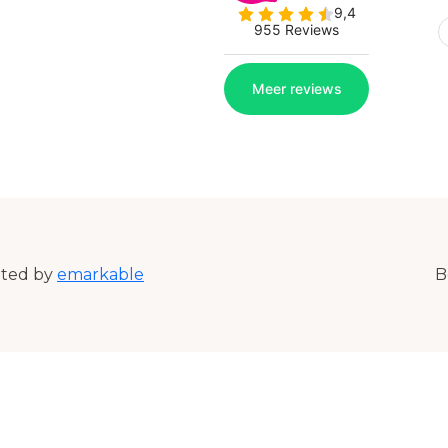
ated by
emarkable
B