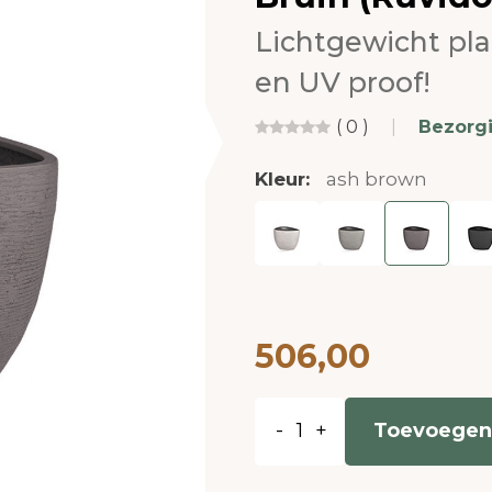
Lichtgewicht pl
en UV proof!
( 0 )
|
Bezorg
Kleur:
ash brown
506,00
-
+
Toevoegen