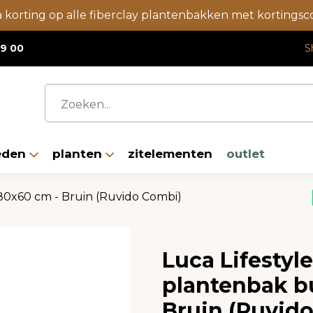
a korting op alle fiberclay plantenbakken met korting
19 00
S
eden
planten
zitelementen
outlet
0x60 cm - Bruin (Ruvido Combi)
Luca Lifestyl
plantenbak b
Bruin (Ruvid