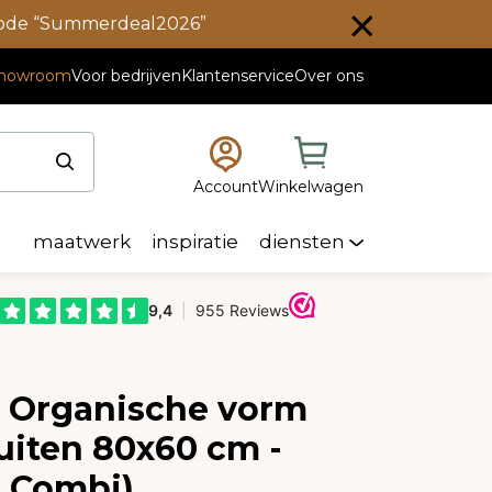
scode “Summerdeal2026”
howroom
Voor bedrijven
Klantenservice
Over ons
Account
Winkelwagen
maatwerk
inspiratie
diensten
e Organische vorm
uiten 80x60 cm -
o Combi)