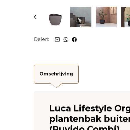
Delen:
Omschrijving
Luca Lifestyle O
plantenbak buite
(Ruvido Combi)