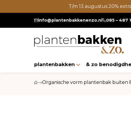
T/m 13 augustus 20% extr
info@plantenbakkenenzo.nl
085 – 487 
plantenbakken
& zo benodigdh
Organische vorm plantenbak buiten 8