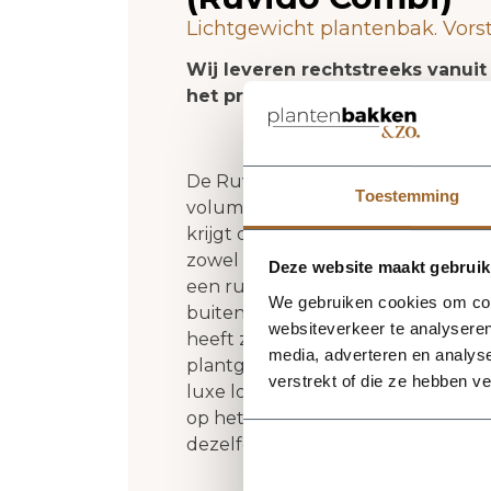
Lichtgewicht plantenbak. Vors
Wij leveren rechtstreeks vanuit
het product niet op voorraad zi
De Ruvido Organic 80 - Ash Brown v
Toestemming
volume en een verzorgde uitstrali
krijgt deze plantenbak een herke
zowel moderne als natuurlijke int
Deze website maakt gebruik
een rustige, stijlvolle basis en laa
We gebruiken cookies om cont
buitenformaat is 80 x 80 x 60 cm
websiteverkeer te analyseren
heeft zonder zijn elegante vorm t
media, adverteren en analys
plantgat Ø57-74 en inhoud 220 lite
verstrekt of die ze hebben v
luxe look en maakt deze plantenbak
op het terras of in de tuin. Combi
dezelfde serie voor een krachtig 