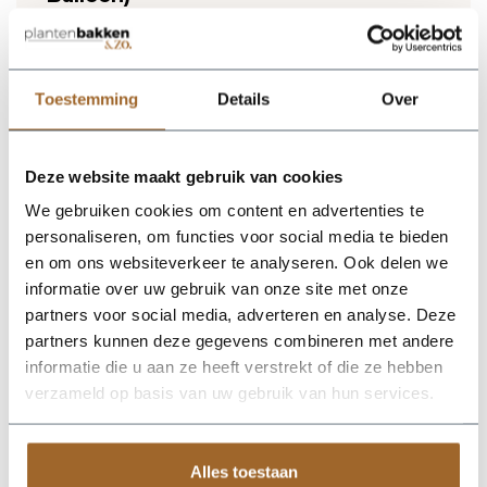
Lichtgewicht plantenbak. Vorstbestendig en UV
proof!
Wij leveren rechtstreeks vanuit het magazijn van
Luca Lifestyle. Mocht het product niet op voorraad
Toestemming
Details
Over
zijn, nemen we contact met je op.
Deze website maakt gebruik van cookies
De Terreno Low Balloon 73 - Earth van Luca Lifestyle brengt
direct sfeer, volume en een verzorgde uitstraling in elke ruimte.
We gebruiken cookies om content en advertenties te
Dankzij de ronde bolvorm krijgt deze plantenbak een
personaliseren, om functies voor social media te bieden
herkenbaar silhouet dat mooi combineert met zowel moderne
als natuurlijke interieurs. De kleur aarde geeft het ontwerp een
en om ons websiteverkeer te analyseren. Ook delen we
rustige, stijlvolle basis en laat groen extra goed tot zijn recht
informatie over uw gebruik van onze site met onze
komen. Het buitenformaat is 73 x 73 x 33 cm, waardoor de bak
partners voor social media, adverteren en analyse. Deze
voldoende aanwezigheid heeft zonder zijn elegante vorm te
verliezen. Praktische kenmerken: plantgat Ø58 en inhoud 120
partners kunnen deze gegevens combineren met andere
liter. De afwerking in fiberglas zorgt voor een luxe look en
informatie die u aan ze heeft verstrekt of die ze hebben
maakt deze plantenbak geschikt voor styling in huis, op
verzameld op basis van uw gebruik van hun services.
kantoor, op het terras of in de tuin. Combineer meerdere
maten of kleuren uit dezelfde serie voor een krachtig en
harmonieus geheel.
Alles toestaan