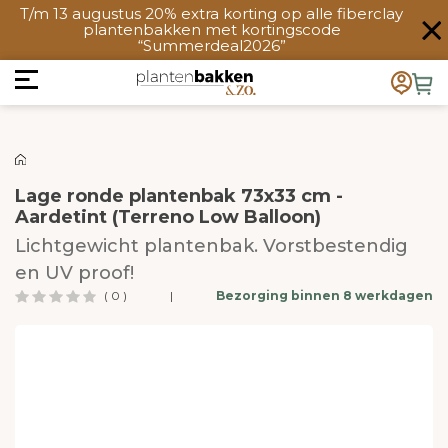
T/m 13 augustus 20% extra korting op alle fiberclay
plantenbakken met kortingscode
“Summerdeal2026”
Lage ronde plantenbak 73x33 cm -
Aardetint (Terreno Low Balloon)
Lichtgewicht plantenbak. Vorstbestendig
en UV proof!
( 0 )
|
Bezorging binnen 8 werkdagen