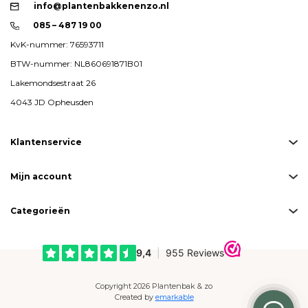
info@plantenbakkenenzo.nl
085 – 487 19 00
KvK-nummer: 76593711
BTW-nummer: NL860691871B01
Lakemondsestraat 26
4043 JD Opheusden
Klantenservice
Mijn account
Categorieën
Copyright 2026 Plantenbak & zo
Created by
emarkable