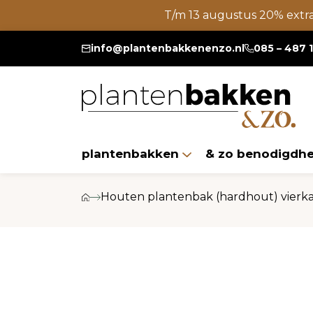
T/m 13 augustus 20% extr
info@plantenbakkenenzo.nl
085 – 487 
plantenbakken
& zo benodigdh
Houten plantenbak (hardhout) vierk