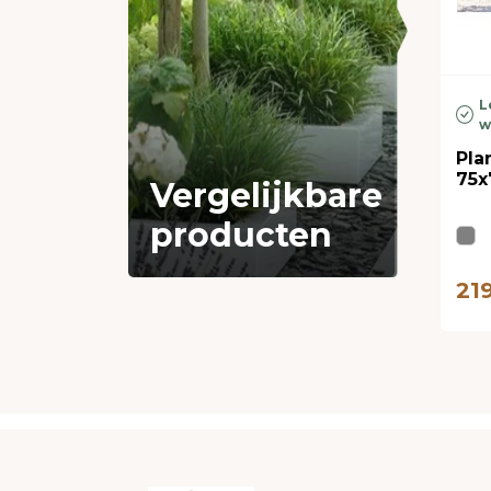
L
w
Pla
75x
Vergelijkbare
producten
21