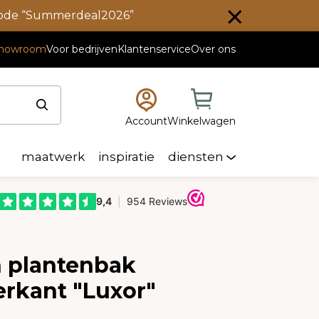
scode “Summerdeal2026”
howroom
Voor bedrijven
Klantenservice
Over ons
Account
Winkelwagen
maatwerk
inspiratie
diensten
 plantenbak
erkant "Luxor"