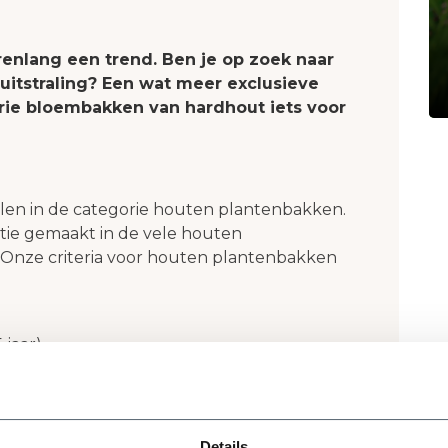
renlang een trend. Ben je op zoek naar
itstraling? Een wat meer exclusieve
erie bloembakken van hardhout iets voor
len in de categorie houten plantenbakken.
tie gemaakt in de vele houten
. Onze criteria voor houten plantenbakken
 jaar)
n tov de doorsnee houten plantenbakken
verbaar in verschillende afmetingen.
Details