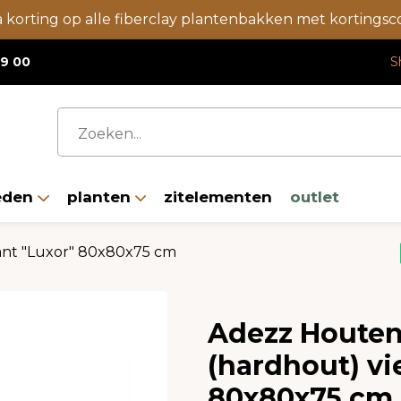
a korting op alle fiberclay plantenbakken met korting
19 00
S
eden
planten
zitelementen
outlet
ant "Luxor" 80x80x75 cm
Adezz Houten
(hardhout) vi
80x80x75 cm