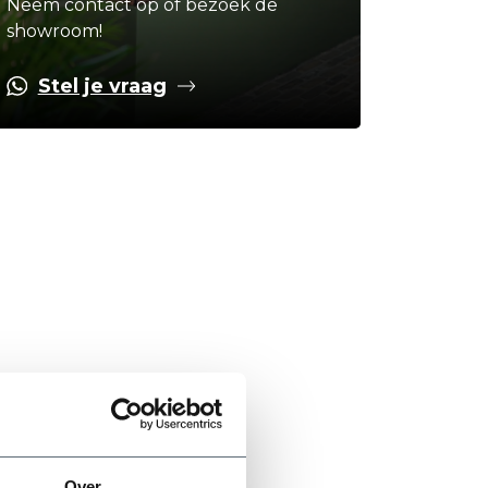
Neem contact op of bezoek de
showroom!
Stel je vraag
Over