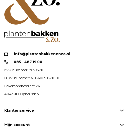
info@plantenbakkenenzo.nl
085 – 487 19 00
KvK-nummer: 76593711
BTW-nummer: NL860691871B01
Lakemondsestraat 26
4043 JD Opheusden
Klantenservice
Mijn account