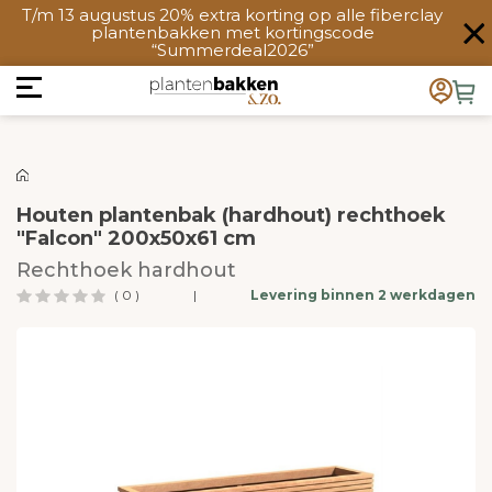
T/m 13 augustus 20% extra korting op alle fiberclay
plantenbakken met kortingscode
“Summerdeal2026”
Houten plantenbak (hardhout) rechthoek
"Falcon" 200x50x61 cm
Rechthoek hardhout
( 0 )
|
Levering binnen 2 werkdagen