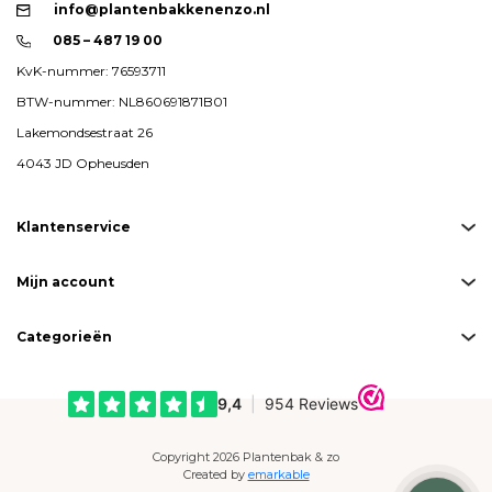
info@plantenbakkenenzo.nl
085 – 487 19 00
KvK-nummer: 76593711
BTW-nummer: NL860691871B01
Lakemondsestraat 26
4043 JD Opheusden
Klantenservice
Mijn account
Categorieën
Copyright 2026 Plantenbak & zo
Created by
emarkable