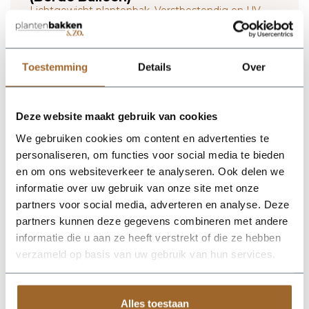
Lichtgewicht plantenbak. Vorstbestendig en UV
proof!
Wij leveren rechtstreeks vanuit het magazijn van
Luca Lifestyle. Mocht het product niet op voorraad
Toestemming
Details
Over
zijn, nemen we contact met je op.
De Bordo Balloon 70 - Clay van Luca Lifestyle brengt direct
Deze website maakt gebruik van cookies
sfeer, volume en een verzorgde uitstraling in elke ruimte.
We gebruiken cookies om content en advertenties te
Dankzij de ronde bolvorm krijgt deze plantenbak een
herkenbaar silhouet dat mooi combineert met zowel moderne
personaliseren, om functies voor social media te bieden
als natuurlijke interieurs. De kleur klei geeft het ontwerp een
en om ons websiteverkeer te analyseren. Ook delen we
rustige, stijlvolle basis en laat groen extra goed tot zijn recht
informatie over uw gebruik van onze site met onze
komen. Het buitenformaat is 70 x 70 x 70 cm, waardoor de
bak voldoende aanwezigheid heeft zonder zijn elegante vorm
partners voor social media, adverteren en analyse. Deze
te verliezen. Praktische kenmerken: plantgat Ø58 en inhoud
partners kunnen deze gegevens combineren met andere
210 liter. De afwerking in fiberglas zorgt voor een luxe look en
informatie die u aan ze heeft verstrekt of die ze hebben
maakt deze plantenbak geschikt voor styling in huis, op
kantoor, op het terras of in de tuin. Combineer meerdere
verzameld op basis van uw gebruik van hun services.
maten of kleuren uit dezelfde serie voor een krachtig en
harmonieus geheel.
Alles toestaan