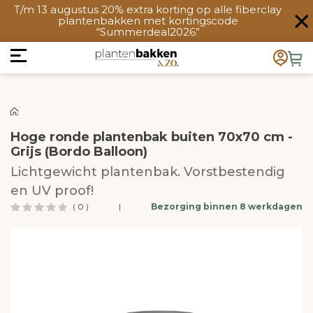
T/m 13 augustus 20% extra korting op alle fiberclay
plantenbakken met kortingscode
“Summerdeal2026”
Hoge ronde plantenbak buiten 70x70 cm -
Grijs (Bordo Balloon)
Lichtgewicht plantenbak. Vorstbestendig
en UV proof!
( 0 )
|
Bezorging binnen 8 werkdagen