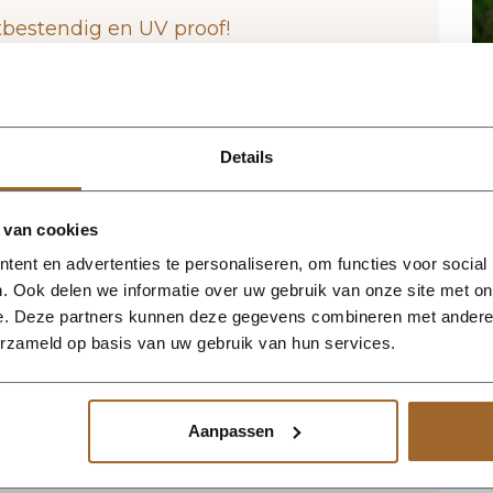
tbestendig en UV proof!
 het magazijn van Luca Lifestyle. Mocht
jn, nemen we contact met je op.
Details
 White van Luca Lifestyle brengt direct
straling in elke ruimte. Dankzij de hoge
 van cookies
en herkenbaar silhouet dat mooi
natuurlijke interieurs. De kleur antique
ent en advertenties te personaliseren, om functies voor social
, stijlvolle basis en laat groen extra goed
. Ook delen we informatie over uw gebruik van onze site met on
rmaat is 55 x 55 x 68 cm, waardoor de bak
e. Deze partners kunnen deze gegevens combineren met andere i
er zijn elegante vorm te verliezen.
erzameld op basis van uw gebruik van hun services.
1 en inhoud 130 liter. De afwerking in
k en maakt deze plantenbak geschikt voor
 terras of in de tuin. Combineer meerdere
Aanpassen
ie voor een krachtig en harmonieus geheel.