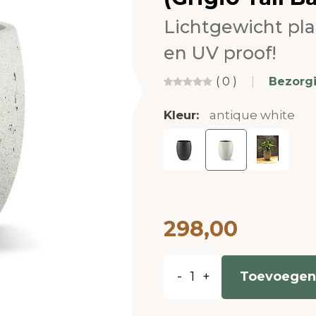
Lichtgewicht pl
en UV proof!
( 0 )
|
Bezorg
Kleur:
antique white
298,00
-
+
Toevoegen