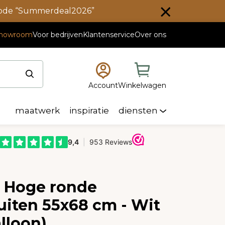
scode “Summerdeal2026”
howroom
Voor bedrijven
Klantenservice
Over ons
Account
Winkelwagen
maatwerk
inspiratie
diensten
e Hoge ronde
uiten 55x68 cm - Wit
alloon)