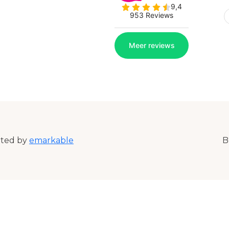
ated by
emarkable
B