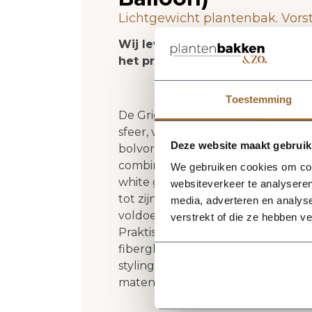
Lichtgewicht plantenbak. Vors
Wij leveren rechtstreeks vanuit
het product niet op voorraad zi
Toestemming
De Grigio Tall Balloon 55 - Antique
sfeer, volume en een verzorgde uit
Deze website maakt gebruik
bolvorm krijgt deze plantenbak e
combineert met zowel moderne als 
We gebruiken cookies om cont
white geeft het ontwerp een rustige
websiteverkeer te analyseren
tot zijn recht komen. Het buitenfo
media, adverteren en analys
voldoende aanwezigheid heeft zond
verstrekt of die ze hebben v
Praktische kenmerken: plantgat Ø4
fiberglas zorgt voor een luxe loo
styling in huis, op kantoor, op het
maten of kleuren uit dezelfde ser