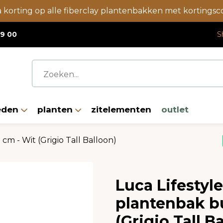
a korting op alle fiberclay plantenbakken met korting
19 00
S
eden
planten
zitelementen
outlet
m - Wit (Grigio Tall Balloon)
Luca Lifestyl
plantenbak b
(Grigio Tall B