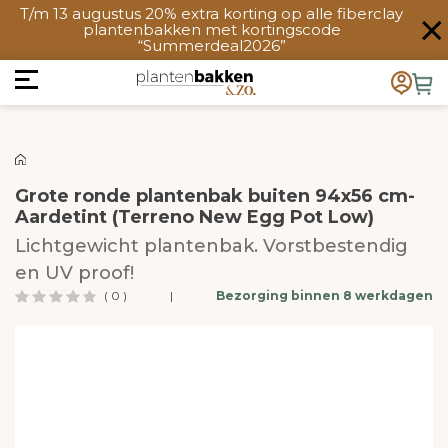
T/m 13 augustus 20% extra korting op alle fiberclay
plantenbakken met kortingscode
“Summerdeal2026”
Grote ronde plantenbak buiten 94x56 cm-
Aardetint (Terreno New Egg Pot Low)
Lichtgewicht plantenbak. Vorstbestendig
en UV proof!
( 0 )
|
Bezorging binnen 8 werkdagen