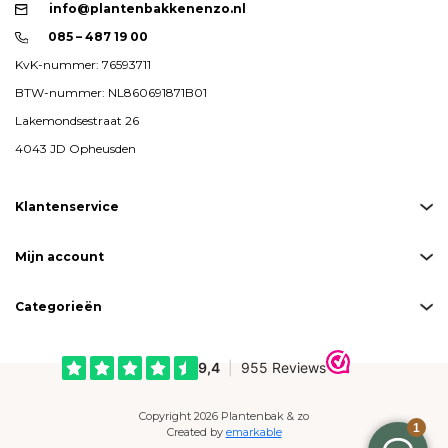
info@plantenbakkenenzo.nl
085 – 487 19 00
KvK-nummer: 76593711
BTW-nummer: NL860691871B01
Lakemondsestraat 26
4043 JD Opheusden
Klantenservice
Mijn account
Categorieën
Copyright 2026 Plantenbak & zo
Created by
emarkable