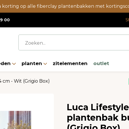
a korting op alle fiberclay plantenbakken met korting
19 00
S
eden
planten
zitelementen
outlet
cm - Wit (Grigio Box)
Luca Lifestyl
plantenbak b
(Grigio Box)