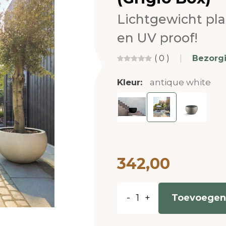
Lichtgewicht pl
en UV proof!
( 0 )
|
Bezorg
Kleur:
antique white
342,00
-
+
Toevoegen