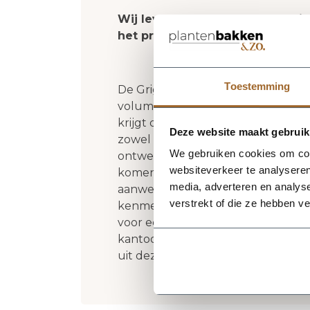
Wij leveren rechtstreeks vanuit
het product niet op voorraad zi
Toestemming
De Grigio Elena 70 - Antique White 
volume en een verzorgde uitstrali
krijgt deze plantenbak een herke
Deze website maakt gebruik
zowel moderne als natuurlijke inte
We gebruiken cookies om cont
ontwerp een rustige, stijlvolle basi
websiteverkeer te analyseren
komen. Het buitenformaat is 70 x
media, adverteren en analys
aanwezigheid heeft zonder zijn el
verstrekt of die ze hebben v
kenmerken: plantgat Ø56 en inhoud 
voor een luxe look en maakt deze p
kantoor, op het terras of in de t
uit dezelfde serie voor een kracht