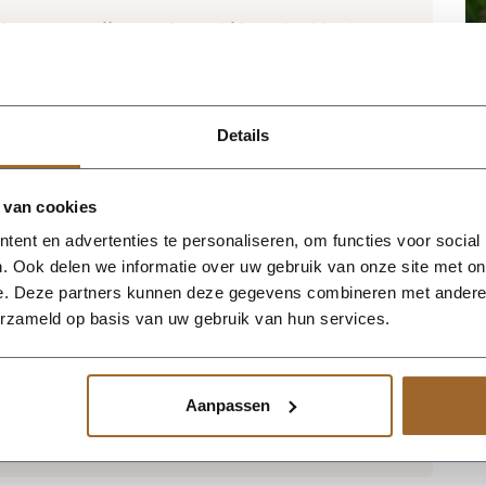
 het magazijn van Luca Lifestyle. Mocht
jn, nemen we contact met je op.
Details
van Luca Lifestyle brengt direct sfeer,
ng in elke ruimte. Dankzij de designvorm
nbaar silhouet dat mooi combineert met
 van cookies
rieurs. De kleur antique white geeft het
ent en advertenties te personaliseren, om functies voor social
s en laat groen extra goed tot zijn recht
. Ook delen we informatie over uw gebruik van onze site met on
 70 x 44 cm, waardoor de bak voldoende
e. Deze partners kunnen deze gegevens combineren met andere i
egante vorm te verliezen. Praktische
erzameld op basis van uw gebruik van hun services.
124 liter. De afwerking in fiberglas zorgt
lantenbak geschikt voor styling in huis, op
uin. Combineer meerdere maten of kleuren
ig en harmonieus geheel.
Aanpassen