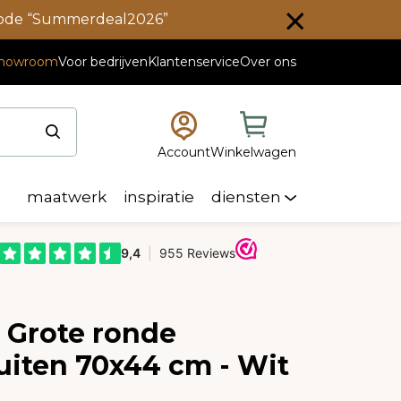
scode “Summerdeal2026”
howroom
Voor bedrijven
Klantenservice
Over ons
Account
Winkelwagen
maatwerk
inspiratie
diensten
e Grote ronde
uiten 70x44 cm - Wit