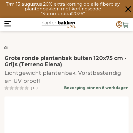
T/m 13 augustus 20% extra korting op alle fiberclay
plantenbakken met kortingscode
“Summerdeal2026”
Grote ronde plantenbak buiten 120x75 cm -
Grijs (Terreno Elena)
Lichtgewicht plantenbak. Vorstbestendig
en UV proof!
( 0 )
|
Bezorging binnen 8 werkdagen