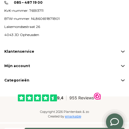
085 – 487 19 00
KvK-nummer: 76593711
BTW-nummer: NL860691871B01
Lakemondsestraat 26
4043 JD Opheusden
Klantenservice
Mijn account
Categorieën
Copyright 2026 Plantenbak & zo
Created by
emarkable
Betaalmogelijkheden: