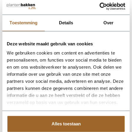
proof!
Wij leveren rechtstreeks vanuit het magazijn van
Luca Lifestyle. Mocht het product niet op voorraad
zijn, nemen we contact met je op.
Toestemming
Details
Over
De Terreno Elena 120 - Clay van Luca Lifestyle brengt direct
Deze website maakt gebruik van cookies
sfeer, volume en een verzorgde uitstraling in elke ruimte.
Dankzij de designvorm krijgt deze plantenbak een herkenbaar
We gebruiken cookies om content en advertenties te
silhouet dat mooi combineert met zowel moderne als
personaliseren, om functies voor social media te bieden
natuurlijke interieurs. De kleur klei geeft het ontwerp een
en om ons websiteverkeer te analyseren. Ook delen we
rustige, stijlvolle basis en laat groen extra goed tot zijn recht
komen. Het buitenformaat is 120 x 120 x 75 cm, waardoor de
informatie over uw gebruik van onze site met onze
bak voldoende aanwezigheid heeft zonder zijn elegante vorm
partners voor social media, adverteren en analyse. Deze
te verliezen. Praktische kenmerken: plantgat Ø95 en inhoud
partners kunnen deze gegevens combineren met andere
650 liter. De afwerking in fiberglas zorgt voor een luxe look en
maakt deze plantenbak geschikt voor styling in huis, op
informatie die u aan ze heeft verstrekt of die ze hebben
kantoor, op het terras of in de tuin. Combineer meerdere
verzameld op basis van uw gebruik van hun services.
maten of kleuren uit dezelfde serie voor een krachtig en
harmonieus geheel.
Alles toestaan