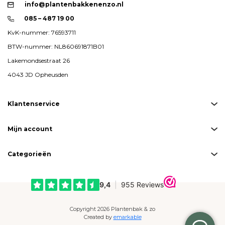
info@plantenbakkenenzo.nl
085 – 487 19 00
KvK-nummer: 76593711
BTW-nummer: NL860691871B01
Lakemondsestraat 26
4043 JD Opheusden
Klantenservice
Mijn account
Categorieën
Copyright 2026 Plantenbak & zo
Created by
emarkable