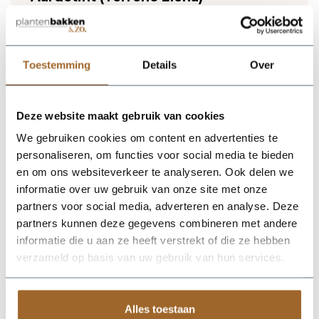
Lichtgewicht plantenbak. Vorstbestendig en UV
proof!
Wij leveren rechtstreeks vanuit het magazijn van
Luca Lifestyle. Mocht het product niet op voorraad
Toestemming
Details
Over
zijn, nemen we contact met je op.
Deze website maakt gebruik van cookies
De Terreno Elena 120 - Earth van Luca Lifestyle brengt direct
sfeer, volume en een verzorgde uitstraling in elke ruimte.
We gebruiken cookies om content en advertenties te
Dankzij de designvorm krijgt deze plantenbak een herkenbaar
personaliseren, om functies voor social media te bieden
silhouet dat mooi combineert met zowel moderne als
natuurlijke interieurs. De kleur aarde geeft het ontwerp een
en om ons websiteverkeer te analyseren. Ook delen we
rustige, stijlvolle basis en laat groen extra goed tot zijn recht
informatie over uw gebruik van onze site met onze
komen. Het buitenformaat is 120 x 120 x 75 cm, waardoor de
partners voor social media, adverteren en analyse. Deze
bak voldoende aanwezigheid heeft zonder zijn elegante vorm
te verliezen. Praktische kenmerken: plantgat Ø95 en inhoud
partners kunnen deze gegevens combineren met andere
650 liter. De afwerking in fiberglas zorgt voor een luxe look en
informatie die u aan ze heeft verstrekt of die ze hebben
maakt deze plantenbak geschikt voor styling in huis, op
verzameld op basis van uw gebruik van hun services.
kantoor, op het terras of in de tuin. Combineer meerdere
maten of kleuren uit dezelfde serie voor een krachtig en
harmonieus geheel.
Alles toestaan