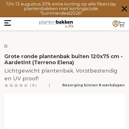
T/m 13 augustus 20% extra korting op alle fiberclay
plantenbakken met kortingscode
“Summerdeal2026”
Grote ronde plantenbak buiten 120x75 cm -
Aardetint (Terreno Elena)
Lichtgewicht plantenbak. Vorstbestendig
en UV proof!
( 0 )
|
Bezorging binnen 8 werkdagen