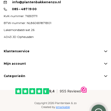
info@plantenbakkenenzo.nl
085 – 487 19 00
KvK-nummer: 76593711
BTW-nummer: NL860691871B01
Lakemondsestraat 26
4043 JD Opheusden
Klantenservice
Mijn account
Categorieën
Copyright 2026 Plantenbak & zo
Created by
emarkable