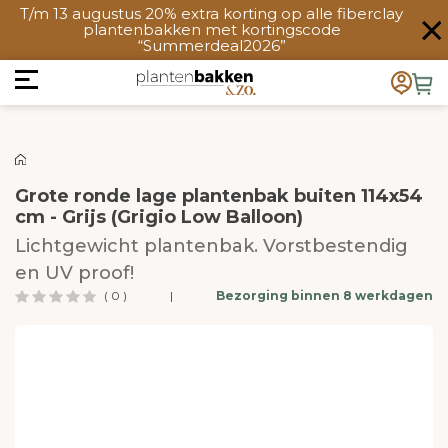
T/m 13 augustus 20% extra korting op alle fiberclay
plantenbakken met kortingscode
“Summerdeal2026”
Grote ronde lage plantenbak buiten 114x54
cm - Grijs (Grigio Low Balloon)
Lichtgewicht plantenbak. Vorstbestendig
en UV proof!
( 0 )
|
Bezorging binnen 8 werkdagen