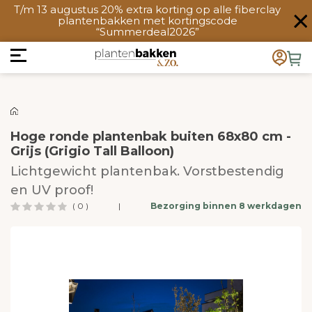
T/m 13 augustus 20% extra korting op alle fiberclay
plantenbakken met kortingscode
“Summerdeal2026”
Hoge ronde plantenbak buiten 68x80 cm -
Grijs (Grigio Tall Balloon)
Lichtgewicht plantenbak. Vorstbestendig
en UV proof!
( 0 )
|
Bezorging binnen 8 werkdagen