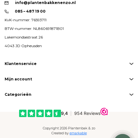
info@plantenbakkenenzo.nl
085 – 487 19 00
KvK-nummer: 76593711
BTW-nummer: NL860691871B01
Lakemondsestraat 26
4043 JD Opheusden
Klantenservice
Mijn account
Categorieën
Copyright 2026 Plantenbak & zo
Created by
emarkable