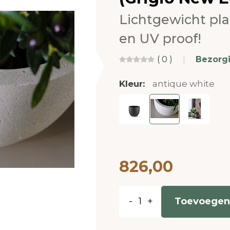
Lichtgewicht pl
en UV proof!
( 0 )
|
Bezorg
Kleur:
antique white
826,00
-
+
Toevoegen