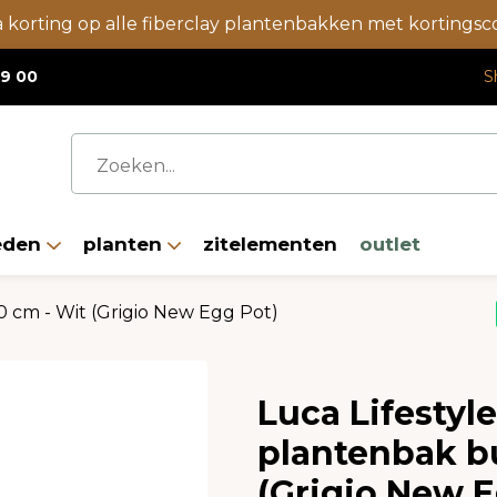
a korting op alle fiberclay plantenbakken met korting
19 00
S
eden
planten
zitelementen
outlet
 cm - Wit (Grigio New Egg Pot)
Luca Lifestyl
plantenbak b
(Grigio New E