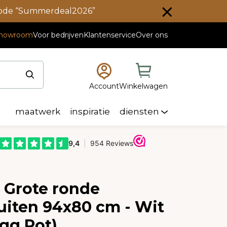
scode “Summerdeal2026”
howroom
Voor bedrijven
Klantenservice
Over ons
Account
Winkelwagen
maatwerk
inspiratie
diensten
e Grote ronde
uiten 94x80 cm - Wit
gg Pot)