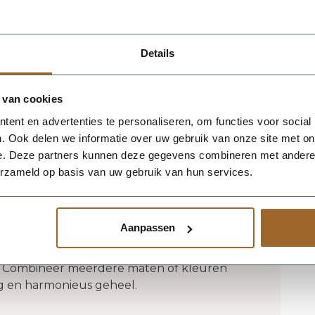
tbestendig en UV proof!
 het magazijn van Luca Lifestyle. Mocht
Details
jn, nemen we contact met je op.
 van cookies
e White van Luca Lifestyle brengt direct
ent en advertenties te personaliseren, om functies voor social
straling in elke ruimte. Dankzij de eivorm
. Ook delen we informatie over uw gebruik van onze site met on
nbaar silhouet dat mooi combineert met
e. Deze partners kunnen deze gegevens combineren met andere i
rieurs. De kleur antique white geeft het
erzameld op basis van uw gebruik van hun services.
s en laat groen extra goed tot zijn recht
 94 x 80 cm, waardoor de bak voldoende
egante vorm te verliezen. Praktische
Aanpassen
 378 liter. De afwerking in fiberglas zorgt
lantenbak geschikt voor styling in huis, op
uin. Combineer meerdere maten of kleuren
ig en harmonieus geheel.