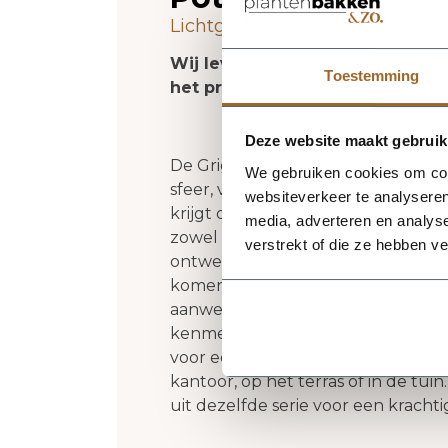
Lichtgewicht plantenbak. Vors
Wij leveren rechtstreeks vanuit
Toestemming
het product niet op voorraad zi
Deze website maakt gebruik
De Grigio New Egg Pot 94 - Antiqu
We gebruiken cookies om cont
sfeer, volume en een verzorgde uit
websiteverkeer te analyseren
krijgt deze plantenbak een herke
media, adverteren en analys
zowel moderne als natuurlijke inte
verstrekt of die ze hebben v
ontwerp een rustige, stijlvolle basi
komen. Het buitenformaat is 94 x
aanwezigheid heeft zonder zijn el
kenmerken: plantgat Ø83 en inhoud
voor een luxe look en maakt deze p
kantoor, op het terras of in de t
uit dezelfde serie voor een kracht