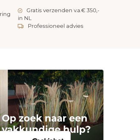
Gratis verzenden v.a.€ 350,-
ring
in NL
Professioneel advies
Op zoek naar een
vakkundige hulp?