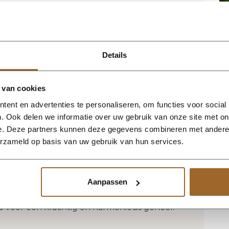
tbestendig en UV proof!
 het magazijn van Luca Lifestyle. Mocht
jn, nemen we contact met je op.
Details
 Concrete van Luca Lifestyle brengt direct
 van cookies
straling in elke ruimte. Dankzij de
ent en advertenties te personaliseren, om functies voor social
een herkenbaar silhouet dat mooi
. Ook delen we informatie over uw gebruik van onze site met on
natuurlijke interieurs. De kleur natural
e. Deze partners kunnen deze gegevens combineren met andere i
ige, stijlvolle basis en laat groen extra
erzameld op basis van uw gebruik van hun services.
tenformaat is 42 x 42 x 90 cm, waardoor de
zonder zijn elegante vorm te verliezen.
.5 en inhoud 116 liter. De afwerking in
Aanpassen
k en maakt deze plantenbak geschikt voor
 terras of in de tuin. Combineer meerdere
ie voor een krachtig en harmonieus geheel.