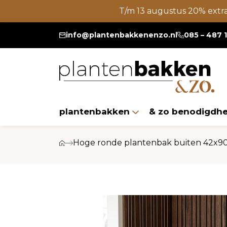
T/m 13 augustus 20% extr
info@plantenbakkenenzo.nl
085 – 487 
plantenbakken
& zo benodigdh
Hoge ronde plantenbak buiten 42x90 c