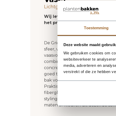
Lichtgewicht plantenbak. Vors
Wij leveren rechtstreeks vanuit
het product niet op voorraad zi
Toestemming
De Grigio Modern Vase 90 - Natural
Deze website maakt gebruik
sfeer, volume en een verzorgde uit
We gebruiken cookies om cont
vaasvorm krijgt deze plantenbak 
websiteverkeer te analyseren
combineert met zowel moderne als 
media, adverteren en analys
concrete geeft het ontwerp een rust
verstrekt of die ze hebben v
goed tot zijn recht komen. Het bui
bak voldoende aanwezigheid heeft 
Praktische kenmerken: plantgat Ø31
fiberglas zorgt voor een luxe loo
styling in huis, op kantoor, op het
maten of kleuren uit dezelfde ser