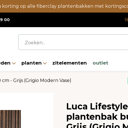
a korting op alle fiberclay plantenbakken met korting
19 00
S
eden
planten
zitelementen
outlet
m - Grijs (Grigio Modern Vase)
Luca Lifestyl
plantenbak b
Grijs (Grigio