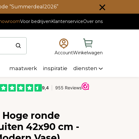
scode “Summerdeal2026”
howroom
Voor bedrijven
Klantenservice
Over ons
Account
Winkelwagen
maatwerk
inspiratie
diensten
e Hoge ronde
uiten 42x90 cm -
 Modern Vase)