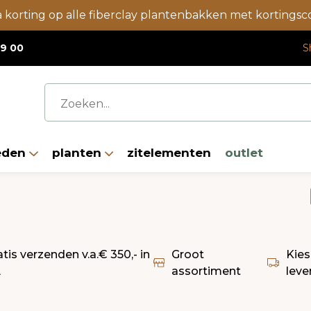
a korting op alle fiberclay plantenbakken met korting
19 00
S
eden
planten
zitelementen
outlet
atis verzenden v.a.€ 350,- in
Groot
Kies
L
assortiment
leve