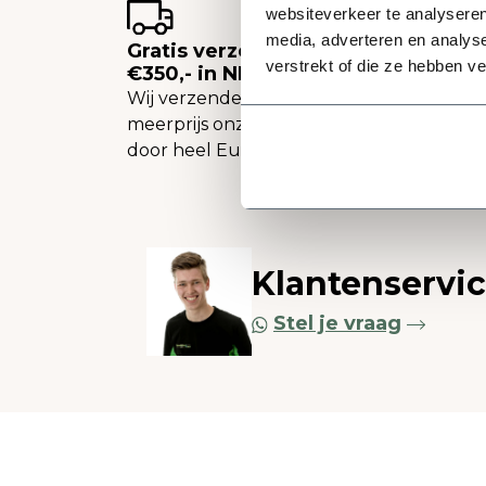
websiteverkeer te analyseren
media, adverteren en analys
Gratis verzending vanaf
verstrekt of die ze hebben v
€350,- in NL
Wij verzenden tegen een
meerprijs onze plantenbakken
door heel Europa.
Klantenservi
Stel je vraag