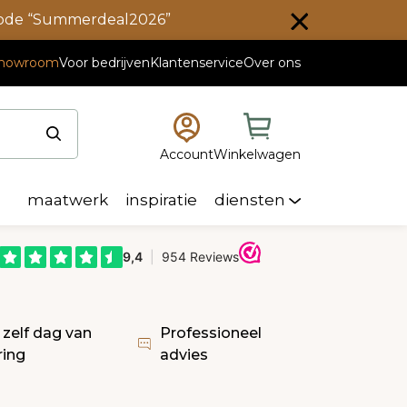
scode “Summerdeal2026”
howroom
Voor bedrijven
Klantenservice
Over ons
Account
Winkelwagen
maatwerk
inspiratie
diensten
 zelf dag van
Professioneel
ring
advies