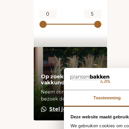
Op zoek naar een
vakkundige hulp?
Neem contact op of
Toestemming
bezoek de showroom!
Stel je vraag
Deze website maakt gebruik
We gebruiken cookies om cont