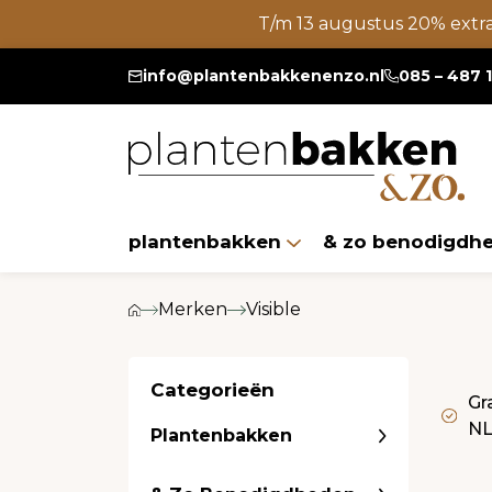
T/m 13 augustus 20% extr
info@plantenbakkenenzo.nl
085 – 487 
plantenbakken
& zo benodigdh
Merken
Visible
Categorieën
Gr
N
Plantenbakken