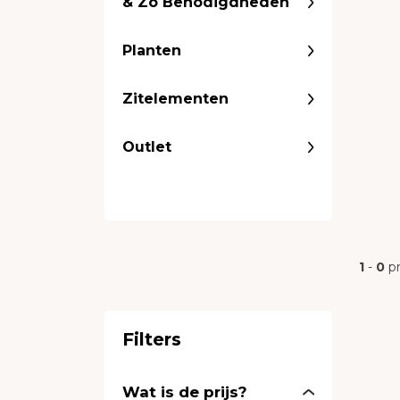
& Zo Benodigdheden
Planten
Zitelementen
Outlet
1
-
0
p
Filters
Wat is de prijs?