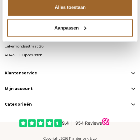
Alles toestaan
info@plantenbakkenenzo.nl
085 – 487 19 00
Aanpassen
KvK-nummer: 76593711
BTW-nummer: NL860691871B01
Lakemondsestraat 26
4043 JD Opheusden
Klantenservice
Mijn account
Categorieën
Copyright 2026 Plantenbak & zo