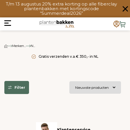
T/m 13 augustus 20% extra korting op alle fiberclay
plantenbakken met kortingscode
“Summerdeal2026”
Merken...
N...
Gratis verzenden v.a.€ 350,- in NL
Filter
Klantenservice