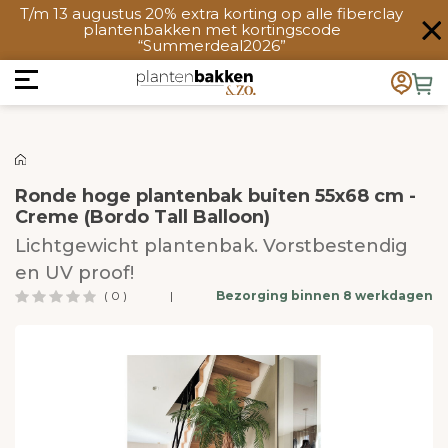
T/m 13 augustus 20% extra korting op alle fiberclay
plantenbakken met kortingscode
“Summerdeal2026”
Ronde hoge plantenbak buiten 55x68 cm -
Creme (Bordo Tall Balloon)
Lichtgewicht plantenbak. Vorstbestendig
en UV proof!
( 0 )
|
Bezorging binnen 8 werkdagen