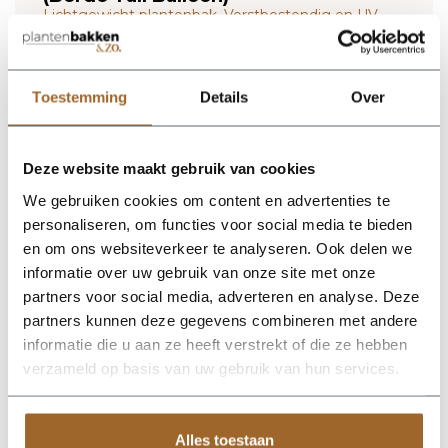
Lichtgewicht plantenbak. Vorstbestendig en UV
proof!
Wij leveren rechtstreeks vanuit het magazijn van
Luca Lifestyle. Mocht het product niet op voorraad
Toestemming
Details
Over
zijn, nemen we contact met je op.
De Bordo Tall Balloon 55 - Sand van Luca Lifestyle brengt direct
Deze website maakt gebruik van cookies
sfeer, volume en een verzorgde uitstraling in elke ruimte.
We gebruiken cookies om content en advertenties te
Dankzij de hoge bolvorm krijgt deze plantenbak een
herkenbaar silhouet dat mooi combineert met zowel moderne
personaliseren, om functies voor social media te bieden
als natuurlijke interieurs. De kleur zand geeft het ontwerp een
en om ons websiteverkeer te analyseren. Ook delen we
rustige, stijlvolle basis en laat groen extra goed tot zijn recht
informatie over uw gebruik van onze site met onze
komen. Het buitenformaat is 55 x 55 x 68 cm, waardoor de bak
voldoende aanwezigheid heeft zonder zijn elegante vorm te
partners voor social media, adverteren en analyse. Deze
verliezen. Praktische kenmerken: plantgat Ø41 en inhoud 130
partners kunnen deze gegevens combineren met andere
liter. De afwerking in fiberglas zorgt voor een luxe look en
informatie die u aan ze heeft verstrekt of die ze hebben
maakt deze plantenbak geschikt voor styling in huis, op
kantoor, op het terras of in de tuin. Combineer meerdere
verzameld op basis van uw gebruik van hun services.
maten of kleuren uit dezelfde serie voor een krachtig en
harmonieus geheel.
Alles toestaan