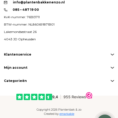
info@plantenbakkenenzo.nl
085 – 487 19 00
KvK-nummer: 76593711
BTW-nummer: NL860691871B01
Lakemondsestraat 26
4043 JD Opheusden
Klantenservice
Mijn account
Categorieën
Copyright 2026 Plantenbak & zo
Created by
emarkable