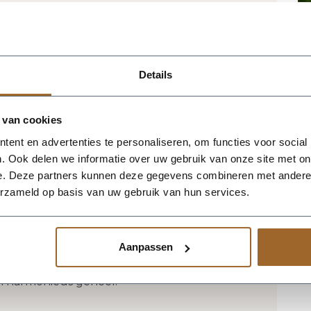
tbestendig en UV proof!
 het magazijn van Luca Lifestyle. Mocht
jn, nemen we contact met je op.
Details
 Luca Lifestyle brengt direct sfeer,
 van cookies
ng in elke ruimte. Dankzij de vaasvorm
ent en advertenties te personaliseren, om functies voor social
nbaar silhouet dat mooi combineert met
. Ook delen we informatie over uw gebruik van onze site met on
rieurs. De kleur klei geeft het ontwerp
e. Deze partners kunnen deze gegevens combineren met andere i
t groen extra goed tot zijn recht komen. Het
erzameld op basis van uw gebruik van hun services.
, waardoor de bak voldoende aanwezigheid
e verliezen. Praktische kenmerken:
 De afwerking in fiberglas zorgt voor een
Aanpassen
 geschikt voor styling in huis, op kantoor,
neer meerdere maten of kleuren uit
en harmonieus geheel.