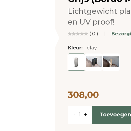
Lichtgewicht pl
en UV proof!
( 0 )
|
Bezorg
Kleur:
clay
308,00
-
+
Toevoegen