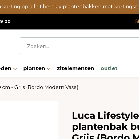
a korting op alle fiberclay plantenbakken met korting
19 00
S
eden
planten
zitelementen
outlet
cm - Grijs (Bordo Modern Vase)
Luca Lifestyl
plantenbak b
Grijs (Bordo 