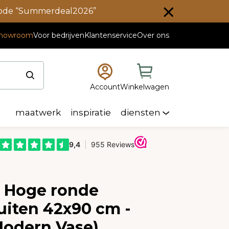
scode “Summerdeal2026”
howroom
Voor bedrijven
Klantenservice
Over ons
Account
Winkelwagen
maatwerk
inspiratie
diensten
e Hoge ronde
uiten 42x90 cm -
Modern Vase)