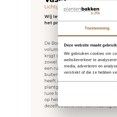
Lichtgewicht plantenbak. Vors
Wij leveren rechtstreeks vanuit
het product niet op voorraad zi
Toestemming
De Bordo Modern Vase 90 - Clay van
Deze website maakt gebruik
volume en een verzorgde uitstrali
We gebruiken cookies om cont
krijgt deze plantenbak een herke
websiteverkeer te analyseren
zowel moderne als natuurlijke inte
media, adverteren en analys
een rustige, stijlvolle basis en laa
verstrekt of die ze hebben v
buitenformaat is 42 x 42 x 90 cm
heeft zonder zijn elegante vorm t
plantgat Ø31.5 en inhoud 116 liter.
luxe look en maakt deze plantenbak
op het terras of in de tuin. Combi
dezelfde serie voor een krachtig 