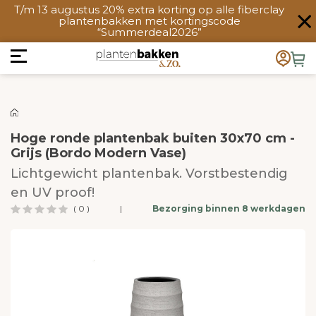
T/m 13 augustus 20% extra korting op alle fiberclay
plantenbakken met kortingscode
“Summerdeal2026”
Hoge ronde plantenbak buiten 30x70 cm -
Grijs (Bordo Modern Vase)
Lichtgewicht plantenbak. Vorstbestendig
en UV proof!
( 0 )
|
Bezorging binnen 8 werkdagen