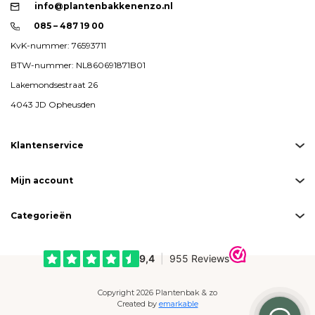
info@plantenbakkenenzo.nl
085 – 487 19 00
KvK-nummer: 76593711
BTW-nummer: NL860691871B01
Lakemondsestraat 26
4043 JD Opheusden
Klantenservice
Mijn account
Categorieën
Copyright 2026 Plantenbak & zo
Created by
emarkable