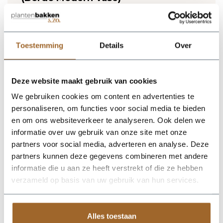
Lichtgewicht plantenbak. Vorstbestendig en UV
proof!
Wij leveren rechtstreeks vanuit het magazijn van
Luca Lifestyle. Mocht het product niet op voorraad
Toestemming
Details
Over
zijn, nemen we contact met je op.
Deze website maakt gebruik van cookies
De Bordo Modern Vase 70 - Clay van Luca Lifestyle brengt
direct sfeer, volume en een verzorgde uitstraling in elke ruimte.
We gebruiken cookies om content en advertenties te
Dankzij de vaasvorm krijgt deze plantenbak een herkenbaar
personaliseren, om functies voor social media te bieden
silhouet dat mooi combineert met zowel moderne als
natuurlijke interieurs. De kleur klei geeft het ontwerp een
en om ons websiteverkeer te analyseren. Ook delen we
rustige, stijlvolle basis en laat groen extra goed tot zijn recht
informatie over uw gebruik van onze site met onze
komen. Het buitenformaat is 30 x 30 x 70 cm, waardoor de
partners voor social media, adverteren en analyse. Deze
bak voldoende aanwezigheid heeft zonder zijn elegante vorm
te verliezen. Praktische kenmerken: plantgat Ø21.5 en inhoud
partners kunnen deze gegevens combineren met andere
46 liter. De afwerking in fiberglas zorgt voor een luxe look en
informatie die u aan ze heeft verstrekt of die ze hebben
maakt deze plantenbak geschikt voor styling in huis, op
verzameld op basis van uw gebruik van hun services.
kantoor, op het terras of in de tuin. Combineer meerdere
maten of kleuren uit dezelfde serie voor een krachtig en
harmonieus geheel.
Alles toestaan