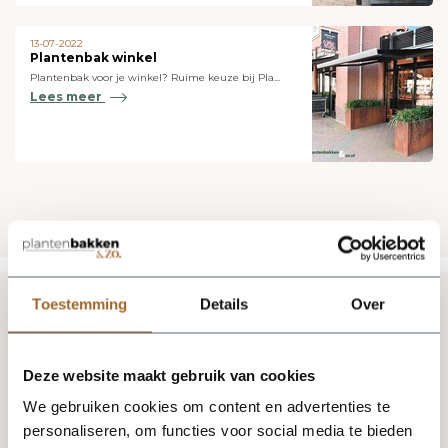
13-07-2022
Plantenbak winkel
Plantenbak voor je winkel? Ruime keuze bij Pla...
Lees meer
Toestemming
Details
Over
Klantenservice
Stel je vraag
Deze website maakt gebruik van cookies
We gebruiken cookies om content en advertenties te
Blijf op de hoogte via onze nieuwsbrief
personaliseren, om functies voor social media te bieden