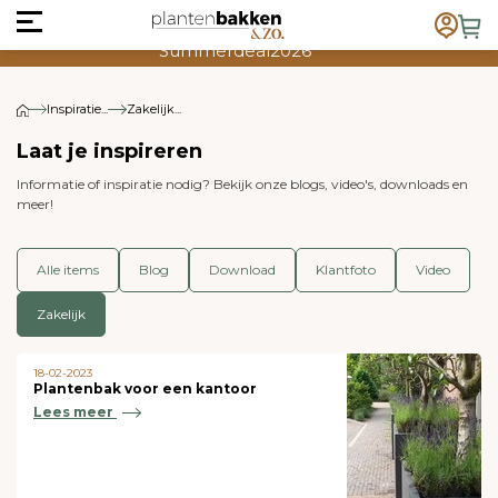
T/m 13 augustus 20% extra korting op alle fiberclay
plantenbakken met kortingscode
“Summerdeal2026”
Inspiratie...
Zakelijk...
Laat je inspireren
Informatie of inspiratie nodig? Bekijk onze blogs, video's, downloads en
meer!
Alle items
Blog
Download
Klantfoto
Video
Zakelijk
18-02-2023
Plantenbak voor een kantoor
Lees meer