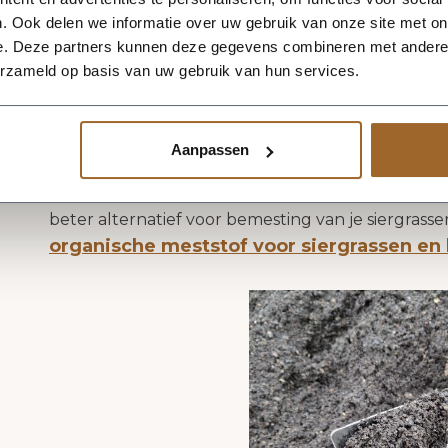
trouwens! Vooral wintergroene siergrassen als Ca
. Ook delen we informatie over uw gebruik van onze site met on
uiteraard als je bloembakken onder een afdak sta
e. Deze partners kunnen deze gegevens combineren met andere i
erzameld op basis van uw gebruik van hun services.
Een goede potgrond heeft voldoende voeding voor
eerste 3 á 4 maanden. Daarna is het wenselijk om
nooit gebruik van vloeibare plantenvoeding voor t
Aanpassen
enorm snel groeien, maar ook snel verzwakken. B
niet. Deze plantenvoeding is namelijk veel te ste
beter alternatief voor bemesting van je siergrass
organische meststof voor siergrassen e