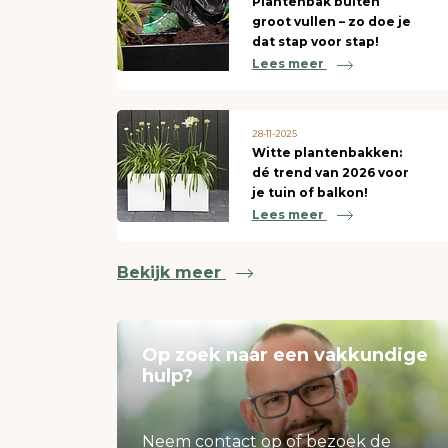
Plantenbak buiten
groot vullen – zo doe je
dat stap voor stap!
Lees meer
28-11-2025
Witte plantenbakken:
dé trend van 2026 voor
je tuin of balkon!
Lees meer
Bekijk meer
Op zoek naar een vakkundige
hulp?
Neem contact op of bezoek de