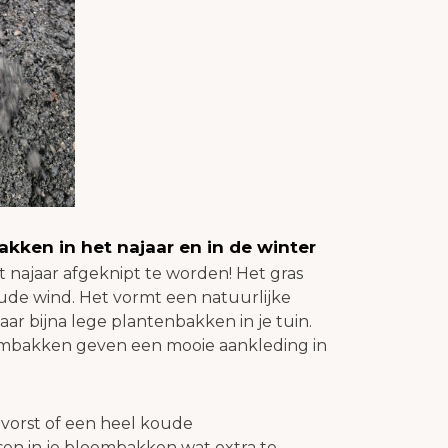
bakken in het najaar en in de winter
t najaar afgeknipt te worden! Het gras
ude wind. Het vormt een natuurlijke
jaar bijna lege plantenbakken in je tuin.
loembakken geven een mooie aankleding in
 vorst of een heel koude
sen in je bloembakken wat extra te