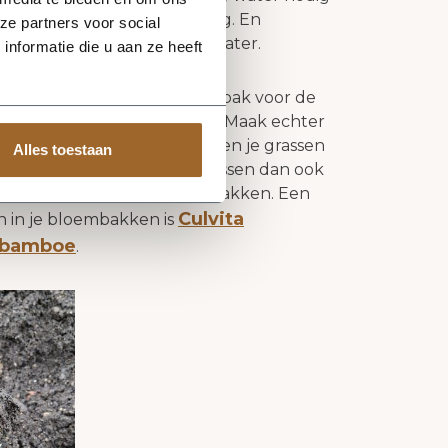
rex hebben extra water nodig. En
ze partners voor social
an verdienen ze wat extra water.
nformatie die u aan ze heeft
 je siergrassen in je bloembak voor de
 wat extra voeding te geven. Maak echter
errasplanten. Hierdoor zullen je grassen
Alles toestaan
ovendien bloeien de siergrassen dan ook
rk voor siergrassen in bloembakken. Een
Culvita
en in je bloembakken is
n bamboe
.