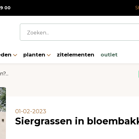
a korting op alle fiberclay plantenbakken met korting
19 00
S
eden
planten
zitelementen
outlet
?...
01-02-2023
Siergrassen in bloembak