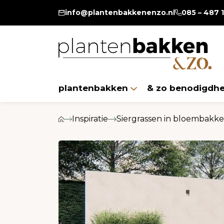
T/m 13 augustus 20% extr
info@plantenbakkenenzo.nl
085 – 487 
plantenbakken
& zo benodigdh
Inspiratie
Siergrassen in bloembakken