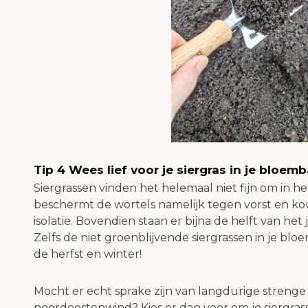
Tip 4 Wees lief voor je siergras in je bloem
Siergrassen vinden het helemaal niet fijn om in he
beschermt de wortels namelijk tegen vorst en ko
isolatie. Bovendien staan er bijna de helft van het 
Zelfs de niet groenblijvende siergrassen in je b
de herfst en winter!
Mocht er echt sprake zijn van langdurige strenge
noordoostenwind? Kies er dan voor om je siergras