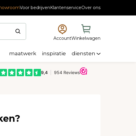
scode “Summerdeal2026”
howroom
Voor bedrijven
Klantenservice
Over ons
Account
Winkelwagen
maatwerk
inspiratie
diensten
ken?