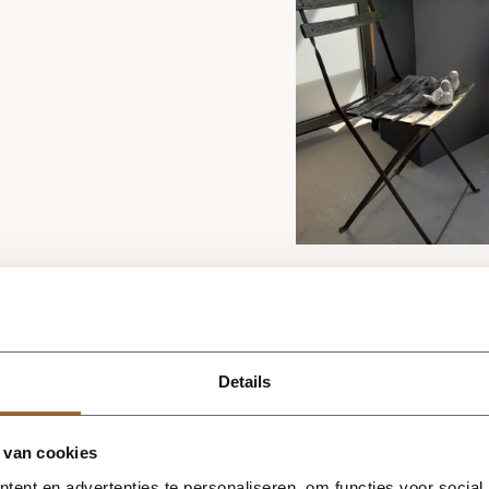
Tip 3 Zorg voor de juiste voeding voor de s
universele potgrond
Kies voor
in je bloembak 
Details
neemt het water beter op en houdt het water la
hebben frequent water nodig. Maar…. niet te veel!
 van cookies
potgrond in je bloembak. Als de potgrond loskomt
om nog eens wat water te geven. Ook in de winter
ent en advertenties te personaliseren, om functies voor social