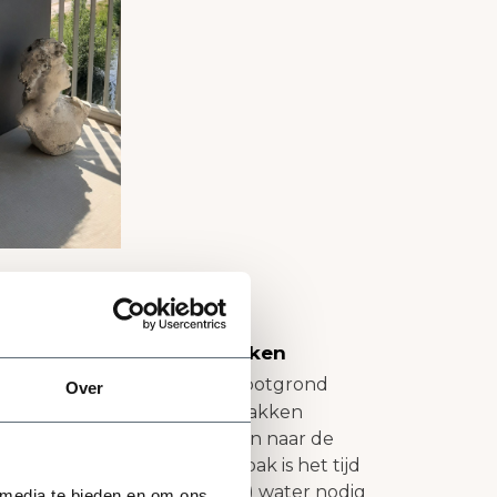
iergrassen in je bloembakken
met siergrassen. Universele potgrond
Over
nger vast. Grassen in bloembakken
 Een goede tip is om te kijken naar de
 van de rand van de bloembak is het tijd
 hebben je siergrassen (wat) water nodig
 media te bieden en om ons