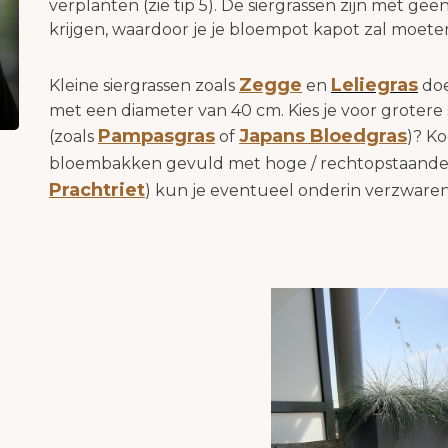
verplanten (zie tip 5). De siergrassen zijn met ge
krijgen, waardoor je je bloempot kapot zal moeten 
Zegge
Leliegras
Kleine siergrassen zoals
en
doe
met een diameter van 40 cm. Kies je voor grotere
Pampasgras
Japans Bloedgras
(zoals
of
)? K
bloembakken gevuld met hoge / rechtopstaande s
Prachtriet
) kun je eventueel onderin verzware