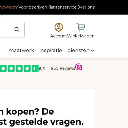
scode “Summerdeal2026”
howroom
Voor bedrijven
Klantenservice
Over ons
Account
Winkelwagen
maatwerk
inspiratie
diensten
m kopen? De
t gestelde vragen.