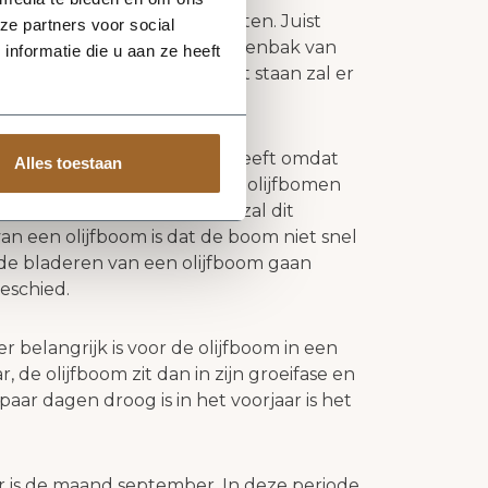
grijk in een plantenbak buiten. Juist
ze partners voor social
lijkheden in een grote plantenbak van
nformatie die u aan ze heeft
een grote plantenbak blijft staan zal er
leven.
bak geen extra water nodig heeft omdat
Alles toestaan
 de warme landen wortelen de olijfbomen
 In een plantenbak buiten zal dit
van een olijfboom is dat de boom niet snel
r de bladeren van een olijfboom gaan
geschied.
r belangrijk is voor de olijfboom in een
, de olijfboom zit dan in zijn groeifase en
aar dagen droog is in het voorjaar is het
 is de maand september. In deze periode