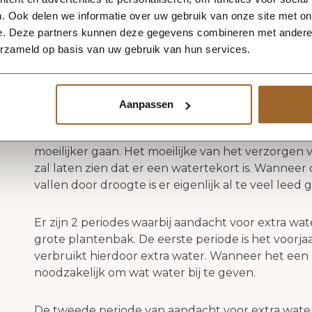
JA! Voor alle bomen en planten is afwatering belan
. Ook delen we informatie over uw gebruik van onze site met on
voor een olijfboom is voldoende afwateringsmoge
e. Deze partners kunnen deze gegevens combineren met andere i
levensbelang! Wanneer er een laag water onder in 
erzameld op basis van uw gebruik van hun services.
wortelrot ontstaan, dit zal een olijfboom niet over
Het idee dat een olijfboom in een grote planten
Aanpassen
het een mediterrane boom is, is een fabeltje. In
heel diep om zo voldoende water te bemachtigen.
moeilijker gaan. Het moeilijke van het verzorgen 
zal laten zien dat er een watertekort is. Wannee
vallen door droogte is er eigenlijk al te veel leed 
Er zijn 2 periodes waarbij aandacht voor extra wate
grote plantenbak. De eerste periode is het voorjaar
verbruikt hierdoor extra water. Wanneer het een p
noodzakelijk om wat water bij te geven.
De tweede periode van aandacht voor extra water