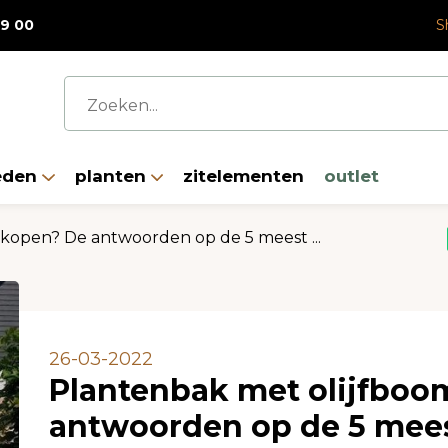
a korting op alle fiberclay plantenbakken met korting
19 00
S
eden
planten
zitelementen
outlet
kopen? De antwoorden op de 5 meest ...
26-03-2022
Plantenbak met olijfboo
antwoorden op de 5 mees