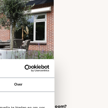
Over
ten hebben voor de olijfboom?
 media te bieden en om ons