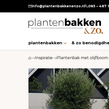
T/m 13 augustus 20% extr
info@plantenbakkenenzo.nl
085 – 487 
plantenbakken
& zo benodigdh
Inspiratie
Plantenbak met olijfboom 