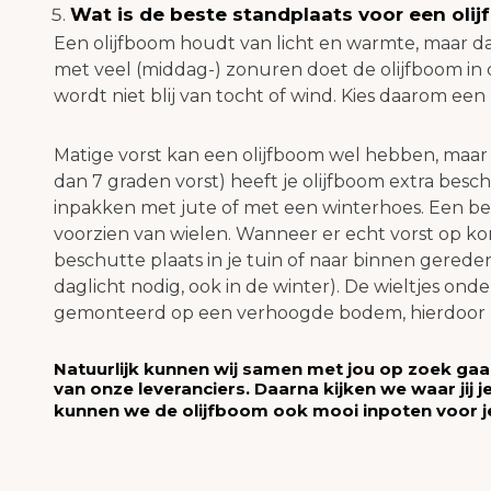
Wat is de beste standplaats voor een oli
Een olijfboom houdt van licht en warmte, maar dat
met veel (middag-) zonuren doet de olijfboom in
wordt niet blij van tocht of wind. Kies daarom ee
Matige vorst kan een olijfboom wel hebben, maar
dan 7 graden vorst) heeft je olijfboom extra besc
inpakken met jute of met een winterhoes. Een bete
voorzien van wielen. Wanneer er echt vorst op ko
beschutte plaats in je tuin of naar binnen gered
daglicht nodig, ook in de winter). De wieltjes o
gemonteerd op een verhoogde bodem, hierdoor zij
Natuurlijk kunnen wij samen met jou op zoek gaan 
van onze leveranciers. Daarna kijken we waar jij j
kunnen we de olijfboom ook mooi inpoten voor j