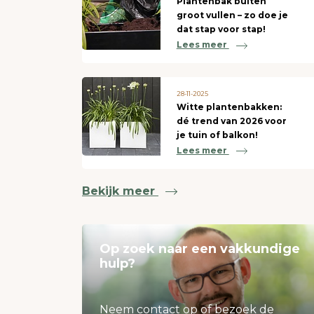
Plantenbak buiten
groot vullen – zo doe je
dat stap voor stap!
Lees meer
28-11-2025
Witte plantenbakken:
dé trend van 2026 voor
je tuin of balkon!
Lees meer
Bekijk meer
Op zoek naar een vakkundige
hulp?
Neem contact op of bezoek de