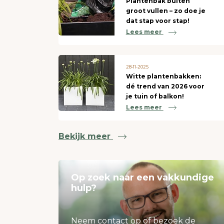
Plantenbak buiten
groot vullen – zo doe je
dat stap voor stap!
Lees meer
28-11-2025
Witte plantenbakken:
dé trend van 2026 voor
je tuin of balkon!
Lees meer
Bekijk meer
Op zoek naar een vakkundige
hulp?
Neem contact op of bezoek de