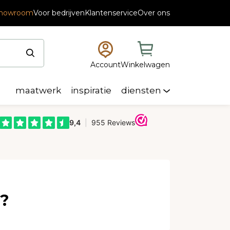
scode “Summerdeal2026”
howroom
Voor bedrijven
Klantenservice
Over ons
Account
Winkelwagen
maatwerk
inspiratie
diensten
n?