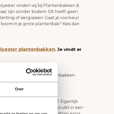
lyester vinden wij bij Plantenbakken &
aar zijn zonder bodem. Dit hoeft geen
anting of siergrassen. Gaat je voorkeur
n boom in je grote plantenbak? Kies dan
lyester plantenbakken
. Je vindt er
voorkeur? Naast witte plantenbakken
 6 andere RAL kleuren.
Over
zinkt en gepoedercoat staal. Eigenlijk
n van staal worden veel gebruikt in een
ze stalen plantenbakken bevatten extra
 media te bieden en om ons