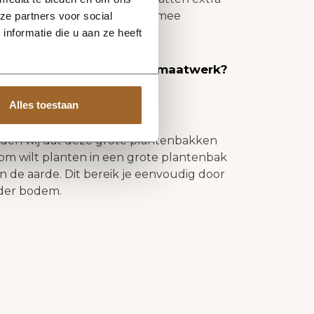
n van de plantenbakken. Hiermee
ze partners voor social
aal bol gaan staan.
nformatie die u aan ze heeft
n
ook kunnen leveren als maatwerk?
Alles toestaan
nden wij dat deze grote plantenbakken
om wilt planten in een grote plantenbak
n de aarde. Dit bereik je eenvoudig door
der bodem.