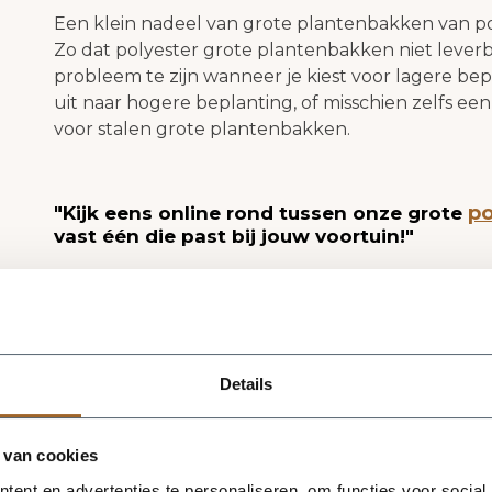
Een klein nadeel van grote plantenbakken van po
Zo dat polyester grote plantenbakken niet leverb
probleem te zijn wanneer je kiest voor lagere bepl
uit naar hogere beplanting, of misschien zelfs ee
voor stalen grote plantenbakken.
po
"Kijk eens online rond tussen onze grote
vast één die past bij jouw voortuin!"
Heeft een witte plantenbak niet helemaal jouw 
leveren wij deze polyester plantenbakken ook in
Details
Stalen plantenbak als verhoogde border
Stalen plantenbak zijn gemaakt van thermisch ver
 van cookies
een metalen plantenbak dus. Grote plantenbakke
voortuin of als middelpunt in een achtertuin. On
ent en advertenties te personaliseren, om functies voor social