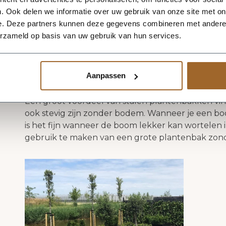
versteviging in de hoekstukken en in het midde
. Ook delen we informatie over uw gebruik van onze site met on
voorkomen wij dat de grote plantenbakken van st
e. Deze partners kunnen deze gegevens combineren met andere i
erzameld op basis van uw gebruik van hun services.
stalen plantenbakke
"Wist je dat wij onze
Vraag gerust naar de mogelijkheden!"
Aanpassen
Een groot voordeel van stalen plantenbakken vi
ook stevig zijn zonder bodem. Wanneer je een bo
is het fijn wanneer de boom lekker kan wortelen i
gebruik te maken van een grote plantenbak zon