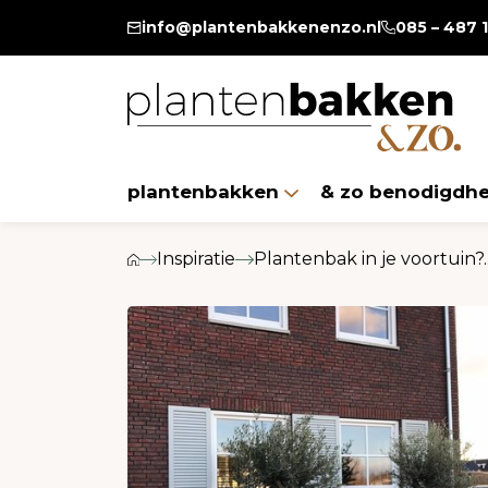
T/m 13 augustus 20% extr
info@plantenbakkenenzo.nl
085 – 487 
plantenbakken
& zo benodigdh
Inspiratie
Plantenbak in je voortuin?..