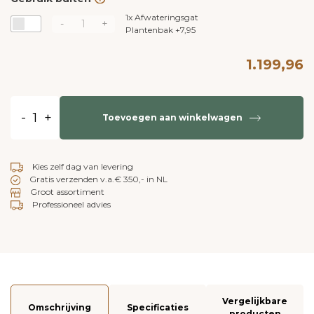
1x
Afwateringsgat
-
+
Plantenbak
+
7,95
1.199,96
-
+
Toevoegen aan winkelwagen
Kies zelf dag van levering
Gratis verzenden v.a.€ 350,- in NL
Groot assortiment
Professioneel advies
Vergelijkbare
Omschrijving
Specificaties
producten