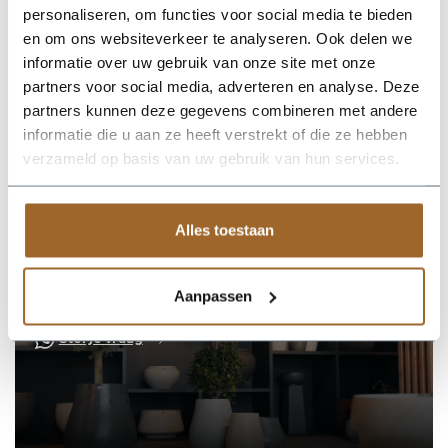
kenmerkend voor het materiaal en de productiemethode van
personaliseren, om functies voor social media te bieden
Kalif Design Plantenbakken. Wanneer de plantenbakken in
en om ons websiteverkeer te analyseren. Ook delen we
contact komen met de buitenlucht zullen ze in de eerste
weken wat veranderen van kleur. Het kalk in de
informatie over uw gebruik van onze site met onze
plantenbakken en het vocht in het beton moeten een nieuw
partners voor social media, adverteren en analyse. Deze
evenwicht vinden. Na een tijdje ontstaat er een prachtige
partners kunnen deze gegevens combineren met andere
gemêleerde kleur! Let op; door het afgeven van kalk kunnen er
wat kalkvlekken ontstaan onder je plantenbak.
informatie die u aan ze heeft verstrekt of die ze hebben
verzameld op basis van uw gebruik van hun services.
Alles toestaan
Op zoek naar een vakkundige
hulp?
Aanpassen
Neem contact op of bezoek de showroom!
Stel je vraag