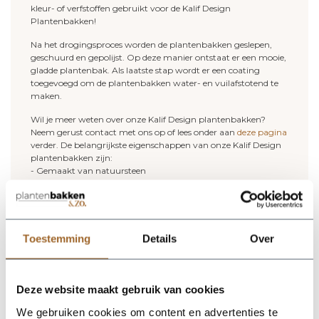
kleur- of verfstoffen gebruikt voor de Kalif Design
Plantenbakken!
Na het drogingsproces worden de plantenbakken geslepen,
geschuurd en gepolijst. Op deze manier ontstaat er een mooie,
gladde plantenbak. Als laatste stap wordt er een coating
toegevoegd om de plantenbakken water- en vuilafstotend te
maken.
Wil je meer weten over onze Kalif Design plantenbakken?
Neem gerust contact met ons op of lees onder aan
deze pagina
verder. De belangrijkste eigenschappen van onze Kalif Design
plantenbakken zijn:
- Gemaakt van natuursteen
- 100% handwerk
- Minder dan 2% chemicaliën
- De plantenbakken zijn in combinatie met het gebruik van
hydrokorrels vorstbestendig tot min 10 graden.
- Voor zowel binnen als buiten te gebruiken
Toestemming
Details
Over
(buiten dient er een afwateringsgat geboord te worden)
- 2 jaar garantie (aflopend)!
De plantenbakken en bloempotten van Kalif Design noemen
Deze website maakt gebruik van cookies
wij met recht "Natuurlijke Kunstwerken"! Bij natuurlijke
kunstwerken horen kleine oneffenheden en kleurnuances. Dit is
We gebruiken cookies om content en advertenties te