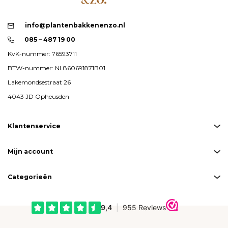
info@plantenbakkenenzo.nl
085 – 487 19 00
KvK-nummer: 76593711
BTW-nummer: NL860691871B01
Lakemondsestraat 26
4043 JD Opheusden
Klantenservice
Mijn account
Categorieën