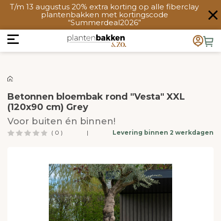
T/m 13 augustus 20% extra korting op alle fiberclay
plantenbakken met kortingscode
“Summerdeal2026”
Betonnen bloembak rond "Vesta" XXL
(120x90 cm) Grey
Voor buiten én binnen!
( 0 )
|
Levering binnen 2 werkdagen