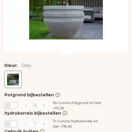
Kleur:
Grey
Potgrond bijbestellen
15x
Culvita Potgrond 40 liter
-
+
+
112,35
hydrokorrels bijbestellen
7x
Culvita Hydrokorrels 40
-
+
liter
+
118,65
Gebruik buiten