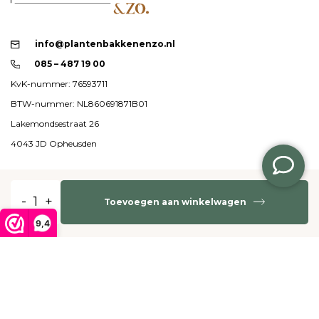
info@plantenbakkenenzo.nl
085 – 487 19 00
KvK-nummer: 76593711
BTW-nummer: NL860691871B01
Lakemondsestraat 26
4043 JD Opheusden
Klantenservice
-
+
Toevoegen aan winkelwagen
Mijn account
9,4
Categorieën