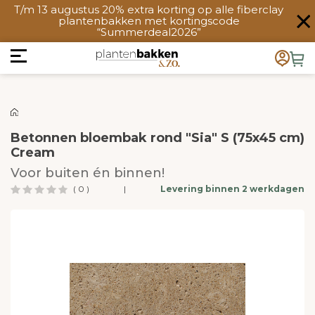
T/m 13 augustus 20% extra korting op alle fiberclay
plantenbakken met kortingscode
“Summerdeal2026”
Betonnen bloembak rond "Sia" S (75x45 cm)
Cream
Voor buiten én binnen!
( 0 )
|
Levering binnen 2 werkdagen