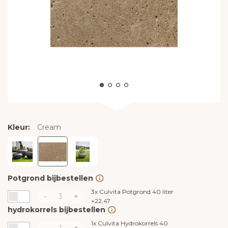
Kleur:
Cream
Potgrond bijbestellen
3x
Culvita Potgrond 40 liter
-
+
+
22,47
hydrokorrels bijbestellen
1x
Culvita Hydrokorrels 40
-
+