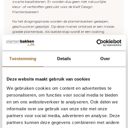
zwarte basaltstenen. Er worden dus geen niet natuurlijke
kleur- of verfstoffen gebruikt voor de Kalif Design
Plantenbakken!
Na het drogingsproces worden de plantenbakken geslepen,
geschuurd en gepolijst. Op deze manier ontstaat er een mooie,
gladde plantenbak. Als laatste stap wordt er een coating
toegevoegd om de plantenbakken water- en vuilafstotend te
maken.
Wil je meer weten over onze Kalif Design plantenbakken?
Neem gerust contact met ons op of lees onder aan
deze pagina
Toestemming
Details
Over
verder. De belangrijkste eigenschappen van onze Kalif Design
plantenbakken zijn:
- Gemaakt van natuursteen
- 100% handwerk
Deze website maakt gebruik van cookies
- Minder dan 2% chemicaliën
- De plantenbakken zijn in combinatie met het gebruik van
We gebruiken cookies om content en advertenties te
hydrokorrels vorstbestendig tot min 10 graden.
personaliseren, om functies voor social media te bieden
- Voor zowel binnen als buiten te gebruiken
en om ons websiteverkeer te analyseren. Ook delen we
(buiten dient er een afwateringsgat geboord te worden)
- 2 jaar garantie (aflopend)!
informatie over uw gebruik van onze site met onze
partners voor social media, adverteren en analyse. Deze
De plantenbakken en bloempotten van Kalif Design noemen
partners kunnen deze gegevens combineren met andere
wij met recht "Natuurlijke Kunstwerken"! Bij natuurlijke
kunstwerken horen kleine oneffenheden en kleurnuances. Dit is