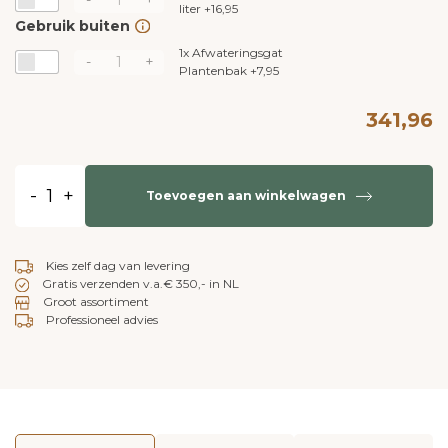
liter
+
16,95
Gebruik buiten
1x
Afwateringsgat
-
+
Plantenbak
+
7,95
341,96
-
+
Toevoegen aan winkelwagen
Kies zelf dag van levering
Gratis verzenden v.a.€ 350,- in NL
Groot assortiment
Professioneel advies