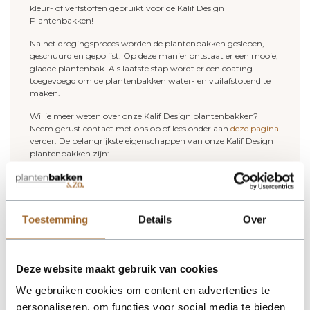
kleur- of verfstoffen gebruikt voor de Kalif Design
Plantenbakken!
Na het drogingsproces worden de plantenbakken geslepen,
geschuurd en gepolijst. Op deze manier ontstaat er een mooie,
gladde plantenbak. Als laatste stap wordt er een coating
toegevoegd om de plantenbakken water- en vuilafstotend te
maken.
Wil je meer weten over onze Kalif Design plantenbakken?
Neem gerust contact met ons op of lees onder aan
deze pagina
verder. De belangrijkste eigenschappen van onze Kalif Design
plantenbakken zijn:
- Gemaakt van natuursteen
- 100% handwerk
- Minder dan 2% chemicaliën
- De plantenbakken zijn in combinatie met het gebruik van
hydrokorrels vorstbestendig tot min 10 graden.
Toestemming
Details
Over
- Voor zowel binnen als buiten te gebruiken
(buiten dient er een afwateringsgat geboord te worden)
- 2 jaar garantie (aflopend)!
Deze website maakt gebruik van cookies
De plantenbakken en bloempotten van Kalif Design noemen
wij met recht "Natuurlijke Kunstwerken"! Bij natuurlijke
We gebruiken cookies om content en advertenties te
kunstwerken horen kleine oneffenheden en kleurnuances. Dit is
personaliseren, om functies voor social media te bieden