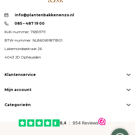
info@plantenbakkenenzo.nl
085 – 487 19 00
KvK-nummer: 76593711
BTW-nummer: NL860691871B01
Lakemondsestraat 26
4043 JD Opheusden
Klantenservice
Mijn account
Categorieën