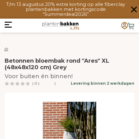
T/m 13 augustus 20% extra korting op alle fiberclay
plantenbakken met kortingscode
“Summerdeal2026”
Betonnen bloembak rond "Ares" XL
(48x48x120 cm) Grey
Voor buiten én binnen!
( 0 )
|
Levering binnen 2 werkdagen