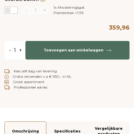
1x
Afwateringsgat
-
+
Plantenbak
+
7,95
359,96
-
+
Toevoegen aan winkelwagen
Kies zelf dag van levering
Gratis verzenden v.a.€ 350,- in NL
Groot assortiment
Professioneel advies
Vergelijkbare
Omschrijving
Specificaties
producten