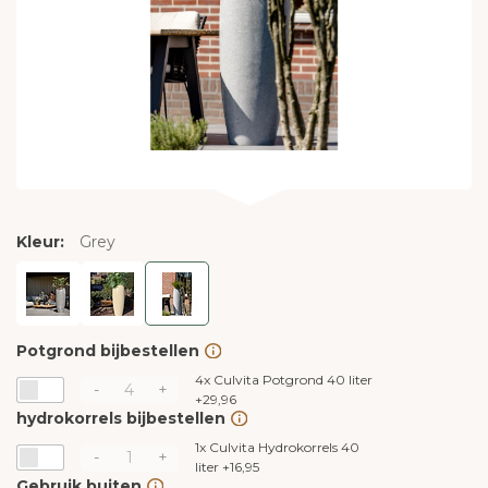
Kleur:
Grey
Potgrond bijbestellen
4x
Culvita Potgrond 40 liter
-
+
+
29,96
hydrokorrels bijbestellen
1x
Culvita Hydrokorrels 40
-
+
liter
+
16,95
Gebruik buiten