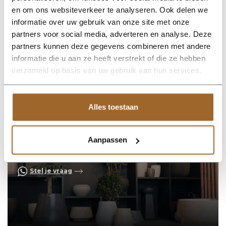
kenmerkend voor het materiaal en de productiemethode van
en om ons websiteverkeer te analyseren. Ook delen we
Kalif Design Plantenbakken. Wanneer de plantenbakken in
contact komen met de buitenlucht zullen ze in de eerste
informatie over uw gebruik van onze site met onze
weken wat veranderen van kleur. Het kalk in de
partners voor social media, adverteren en analyse. Deze
plantenbakken en het vocht in het beton moeten een nieuw
partners kunnen deze gegevens combineren met andere
evenwicht vinden. Na een tijdje ontstaat er een prachtige
gemêleerde kleur! Let op; door het afgeven van kalk kunnen er
informatie die u aan ze heeft verstrekt of die ze hebben
wat kalkvlekken ontstaan onder je plantenbak.
verzameld op basis van uw gebruik van hun services.
Alles toestaan
Op zoek naar een vakkundige
Aanpassen
hulp?
Neem contact op of bezoek de showroom!
Stel je vraag